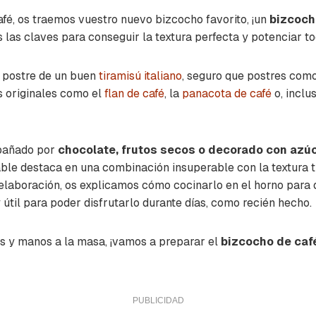
afé, os traemos vuestro nuevo bizcocho favorito, ¡un
bizcoch
s las claves para conseguir la textura perfecta y potenciar to
e postre de un buen
tiramisú italiano
, seguro que postres com
 originales como el
flan de café
, la
panacota de café
o, inclus
pañado por
chocolate, frutos secos o decorado con azú
le destaca en una combinación insuperable con la textura t
elaboración, os explicamos cómo cocinarlo en el horno para 
 útil para poder disfrutarlo durante días, como recién hecho.
es y manos a la masa, ¡vamos a preparar el
bizcocho de caf