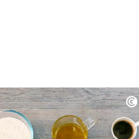
rdar como favorito
Contenido enviado
poder guardar como favorito, primero has de iniciar sesión c
Gracias por suscribirte a nuestro boletín.