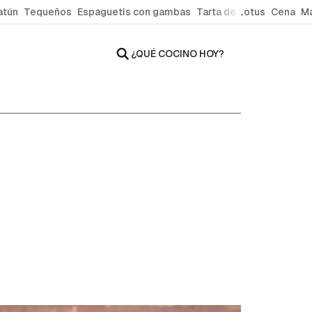
atún
Tequeños
Espaguetis con gambas
Tarta de Lotus
Cena
Ma
¿QUÉ COCINO HOY?