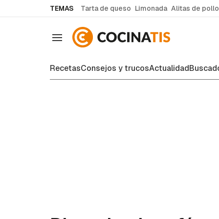
common.go-to-content
TEMAS
Tarta de queso
Limonada
Alitas de pollo
Navegación
Recetas
Consejos y trucos
Actualidad
Buscado
Recetas de cocina fáciles y case