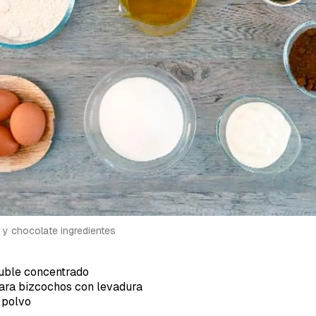
a de Cocinatis.
ACEPTAR
INICIAR SESIÓN
CANCELAR
y chocolate ingredientes
oluble concentrado
ara bizcochos con levadura
 polvo