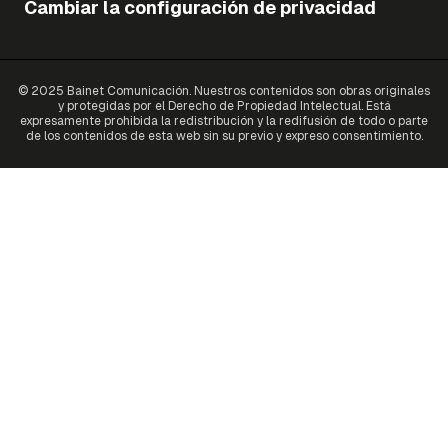
Cambiar la configuración de privacidad
© 2025 Bainet Comunicación. Nuestros contenidos son obras originales
y protegidas por el Derecho de Propiedad Intelectual. Está
expresamente prohibida la redistribución y la redifusión de todo o parte
de los contenidos de esta web sin su previo y expreso consentimiento.