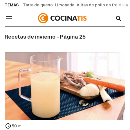
common.go-to-content
TEMAS
Tarta de queso
Limonada
Alitas de pollo en freidora
Navegación
Recetas de invierno - Página 25
50 m