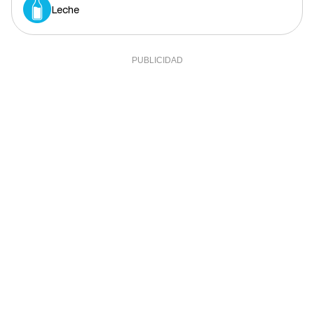
Leche
Grasa monosaturada
3,8 g
8,64%
Colesterol
0 mg
0%
Fibra
2,4 g
8%
Sal
0,7 g
14%
Sodio
0,11 g
0%
Calcio
24,2 mg
2,02%
Yodo
60,54 mcg
40,36%
Hierro (hombres)
0,7 mg
7%
Hierro (mujeres)
0,7 mg
3,89%