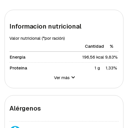
Informacion nutricional
Valor nutricional (*por ración)
Cantidad
%
Energía
196,56 kcal
9,83%
Proteína
1 g
1,33%
Ver más
Hidratos de carbono
31,42 g
11,43%
Azúcares
27,75 g
55,5%
Grasa total
9 g
11,52%
Alérgenos
Grasa saturada
3,5 g
19,16%
Grasa polisaturada
0,7 g
6,36%