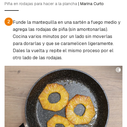
Piña en rodajas para hacer a la plancha
|
Marina Curto
2
Funde la mantequilla en una sartén a fuego medio y
agrega las rodajas de piña (sin amontonarlas).
Cocina varios minutos por un lado sin moverlas
para dorarlas y que se caramelicen ligeramente.
Dales la vuelta y repite el mismo proceso por el
Guardar como favorito
Contenido enviado
otro lado de las rodajas.
Para poder guardar como favorito, primero has
Gracias por suscribirte a nuestro boletín.
de iniciar sesión con tu cuenta de Cocinatis.
ACEPTAR
INICIAR SESIÓN
CANCELAR