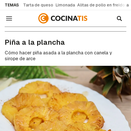
common.go-to-content
TEMAS
Tarta de queso
Limonada
Alitas de pollo en freidora
Navegación
Recetas de cocina fáciles y caseras
Piña a la plancha
Cómo hacer piña asada a la plancha con canela y
sirope de arce