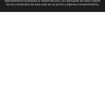
expresamente prohibida la redistribución y la redifusión de todo o parte
de los contenidos de esta web sin su previo y expreso consentimiento.