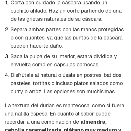
Corta con cuidado la cáscara usando un
cuchillo afilado. Haz un corte partiendo de una
de las
grietas
naturales de su cáscara.
Separa ambas partes con las manos protegidas
o con guantes, ya que las puntas de la cáscara
pueden hacerte daño.
Saca la pulpa de su interior, estará dividida y
Guardar como favorito
Contenido enviado
envuelta como en cápsulas carnosas.
Para poder guardar como favorito, primero has
Gracias por suscribirte a nuestro boletín.
Disfrútala al natural o úsala en postres, batidos,
de iniciar sesión con tu cuenta de Cocinatis.
pasteles, tortitas o incluso platos salados como
ACEPTAR
curry o arroz. Las opciones son muchísimas.
INICIAR SESIÓN
CANCELAR
La textura del durian es mantecosa, como si fuera
una natilla espesa. En cuanto al sabor puede
recordar a una combinación de
almendra,
cebolla caramelizada, plátano muy maduro y