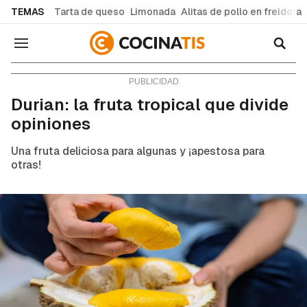
common.go-to-content
TEMAS
Tarta de queso
Limonada
Alitas de pollo en freidora
Navegación
Consejos y trucos
Durian: la fruta tropical que divide
opiniones
Una fruta deliciosa para algunas y ¡
apestosa
para
otras!