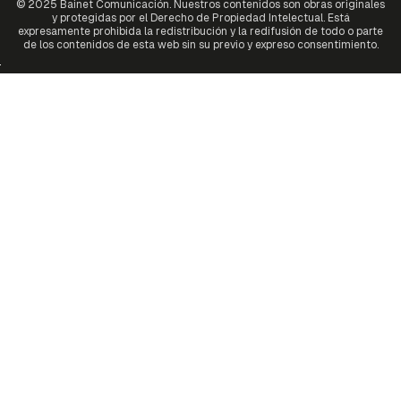
© 2025 Bainet Comunicación. Nuestros contenidos son obras originales
y protegidas por el Derecho de Propiedad Intelectual. Está
expresamente prohibida la redistribución y la redifusión de todo o parte
de los contenidos de esta web sin su previo y expreso consentimiento.