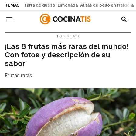
common.go-to-content
TEMAS
Tarta de queso
Limonada
Alitas de pollo en freidora
Navegación
Consejos y trucos
¡Las 8 frutas más raras del mundo!
Con fotos y descripción de su
sabor
Frutas raras