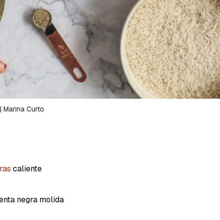
a de Cocinatis.
ACEPTAR
INICIAR SESIÓN
CANCELAR
|
Marina Curto
ras
caliente
ienta negra molida