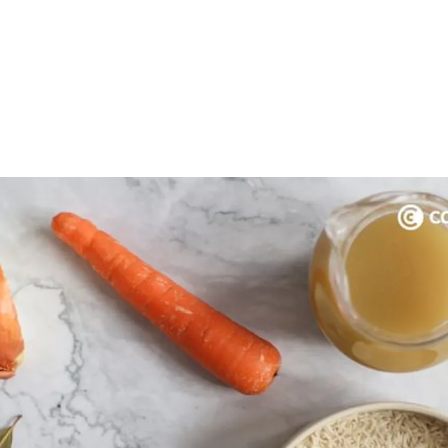
rdar como favorito
Contenido enviado
poder guardar como favorito, primero has de iniciar sesión c
Gracias por suscribirte a nuestro boletín.