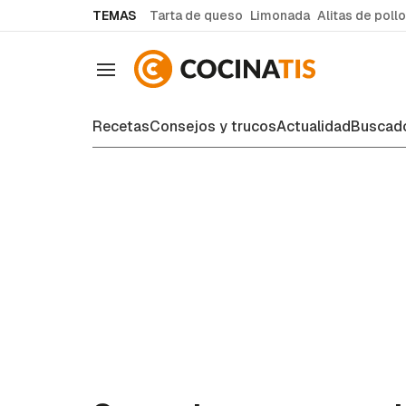
common.go-to-content
TEMAS
Tarta de queso
Limonada
Alitas de pollo
Navegación
Recetas
Consejos y trucos
Actualidad
Buscado
Recetas de cocina fáciles y case