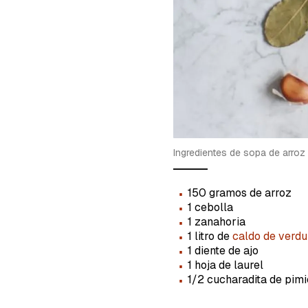
cuent
Ingredientes de sopa de arroz
·
150 gramos de arroz
·
1 cebolla
·
1 zanahoria
·
1 litro de
caldo de verdu
·
1 diente de ajo
·
1 hoja de laurel
·
1/2 cucharadita de pim