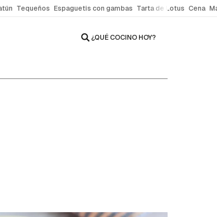
atún
Tequeños
Espaguetis con gambas
Tarta de Lotus
Cena
Ma
¿QUÉ COCINO HOY?