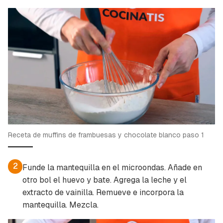
Guardar como favorito
Contenido enviado
Para poder guardar como favorito, primero has
Gracias por suscribirte a nuestro boletín.
de iniciar sesión con tu cuenta de Cocinatis.
ACEPTAR
Receta de muffins de frambuesas y chocolate blanco paso 1
INICIAR SESIÓN
CANCELAR
2
Funde la mantequilla en el microondas. Añade en
otro bol el huevo y bate. Agrega la leche y el
extracto de vainilla. Remueve e incorpora la
mantequilla. Mezcla.