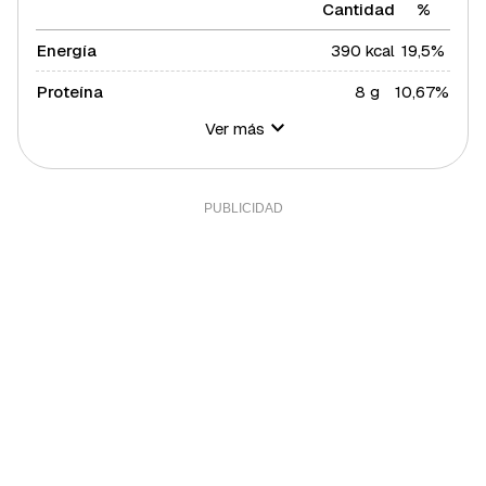
Cantidad
%
Energía
390 kcal
19,5%
Proteína
8 g
10,67%
Ver más
Hidratos de carbono
65 g
23,64%
Azúcares
27 g
54%
Grasa total
11 g
14,08%
Grasa saturada
6 g
32,84%
Grasa polisaturada
1 g
9,09%
Grasa monosaturada
3 g
6,82%
Colesterol
39 mg
13%
Fibra
3 g
10%
Sal
0,09 g
1,8%