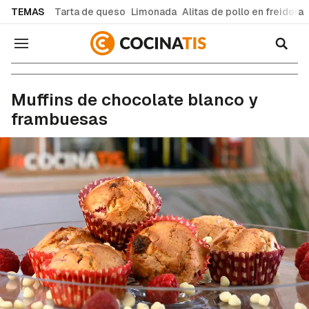
common.go-to-content
TEMAS
Tarta de queso
Limonada
Alitas de pollo en freidora
Navegación
Recetas de cocina fáciles y caseras
Muffins de chocolate blanco y
frambuesas