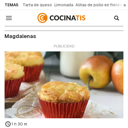
common.go-to-content
TEMAS
Tarta de queso
Limonada
Alitas de pollo en freidora
Navegación
Magdalenas
1 h 30 m