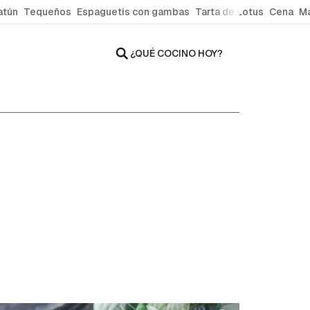
atún
Tequeños
Espaguetis con gambas
Tarta de Lotus
Cena
Ma
¿QUÉ COCINO HOY?