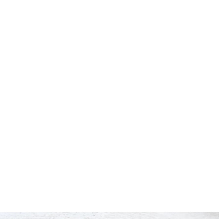
rdar como favorito
Contenido enviado
poder guardar como favorito, primero has de iniciar sesión c
Gracias por suscribirte a nuestro boletín.