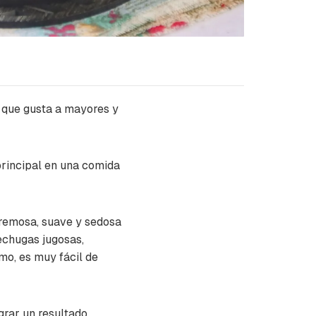
e que gusta a mayores y
principal en una comida
 cremosa, suave y sedosa
echugas jugosas,
mo, es muy fácil de
grar un resultado