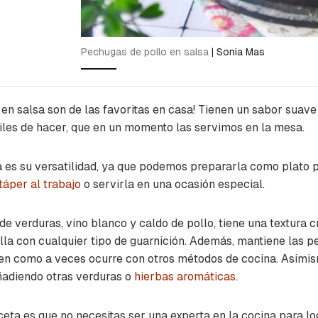
Pechugas de pollo en salsa
|
Sonia Mas
 en salsa son de las favoritas en casa! Tienen un sabor suav
iles de hacer, que en un momento las servimos en la mesa.
a es su versatilidad, ya que podemos prepararla como plato 
táper al trabajo
o servirla en una ocasión especial.
de verduras, vino blanco y caldo de pollo, tiene una textura
la con cualquier tipo de guarnición. Además, mantiene las p
en como a veces ocurre con otros métodos de cocina. Asimis
añadiendo otras verduras o
hierbas aromáticas
.
ceta es que no necesitas ser una experta en la cocina para lo