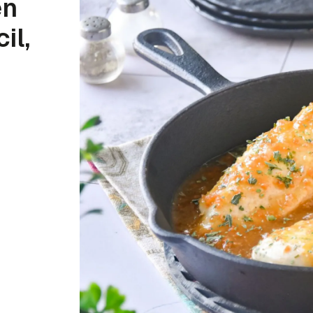
en
il,