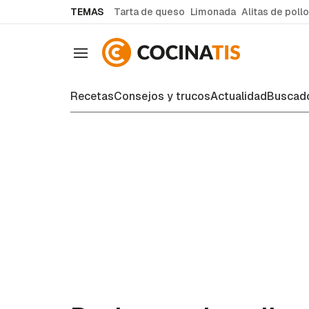
common.go-to-content
TEMAS
Tarta de queso
Limonada
Alitas de pollo
Navegación
Recetas
Consejos y trucos
Actualidad
Buscado
Recetas de cocina fáciles y case