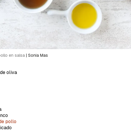
pollo en salsa
|
Sonia Mas
de oliva
a
anco
de pollo
picado