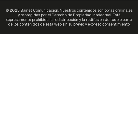
© 2025 Bainet Comunicación. Nuestros contenidos son obras originales
y protegidas por el Derecho de Propiedad Intelectual. Está
expresamente prohibida la redistribución y la redifusión de todo o parte
de los contenidos de esta web sin su previo y expreso consentimiento.