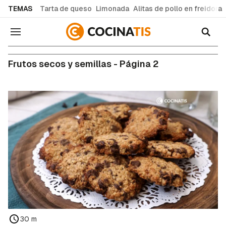
common.go-to-content
TEMAS
Tarta de queso
Limonada
Alitas de pollo en freidora
Navegación
Frutos secos y semillas - Página 2
30 m