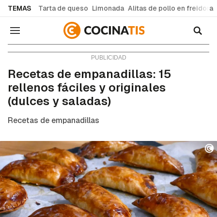
common.go-to-content
TEMAS
Tarta de queso
Limonada
Alitas de pollo en freidora
Navegación
Consejos y trucos
Recetas de empanadillas: 15
rellenos fáciles y originales
(dulces y saladas)
Recetas de empanadillas