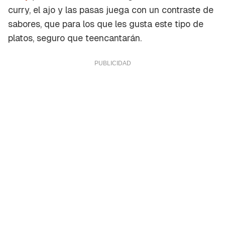
curry, el ajo y las pasas juega con un contraste de
sabores, que para los que les gusta este tipo de
platos, seguro que teencantarán.
Guardar como favorito
Contenido enviado
Para poder guardar como favorito, primero has
Gracias por suscribirte a nuestro boletín.