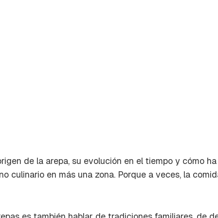
origen de la arepa, su evolución en el tiempo y cómo ha
ono culinario en más una zona. Porque a veces, la comid
rdar como favorito
Contenido enviado
poder guardar como favorito, primero has de iniciar sesión c
Gracias por suscribirte a nuestro boletín.
repas es también hablar de tradiciones familiares, de 