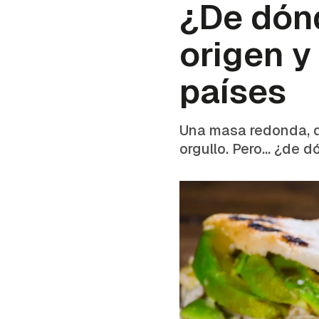
¿De dónd
origen y
países
Una masa redonda, do
orgullo. Pero… ¿de 