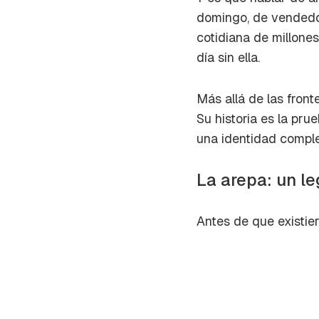
cuent
domingo, de vendedor
cotidiana de millone
día sin ella.
Más allá de las fronte
Su historia es la pr
una identidad comple
La arepa: un l
Antes de que existie