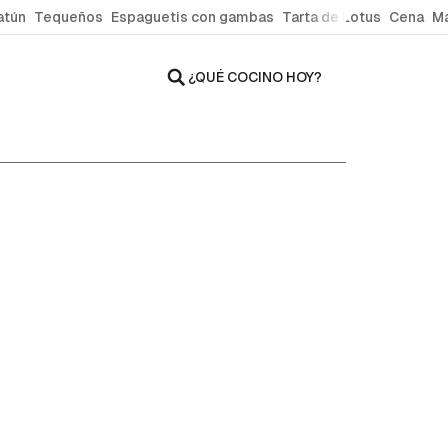
atún
Tequeños
Espaguetis con gambas
Tarta de Lotus
Cena
Ma
¿QUÉ COCINO HOY?