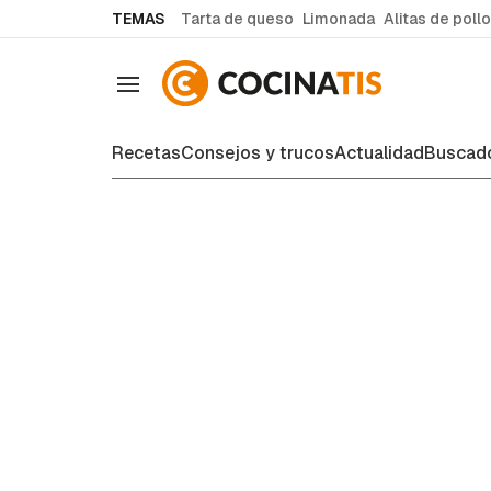
common.go-to-content
TEMAS
Tarta de queso
Limonada
Alitas de pollo
Navegación
Recetas
Consejos y trucos
Actualidad
Buscado
Consejos y trucos