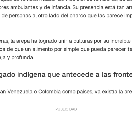
a de Cocinatis.
es ambulantes y de infancia. Su presencia está tan arr
ACEPTAR
s de personas al otro lado del charco que las parece im
INICIAR SESIÓN
CANCELAR
ras, la arepa ha logrado unir a culturas por su increíble
ueba de que un alimento por simple que pueda parecer 
ja y profunda.
egado indígena que antecede a las front
ran Venezuela o Colombia como países, ya existía la are