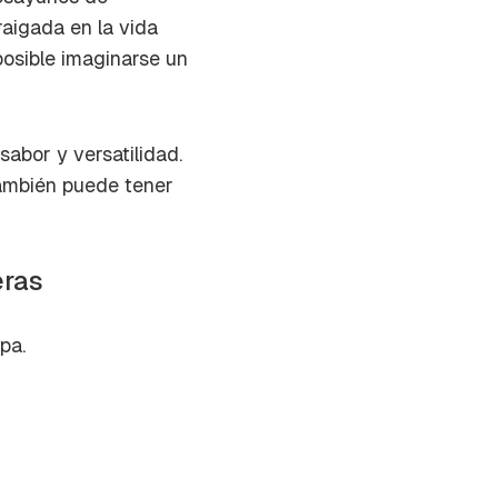
aigada en la vida
posible imaginarse un
 sabor y versatilidad.
también puede tener
eras
pa.