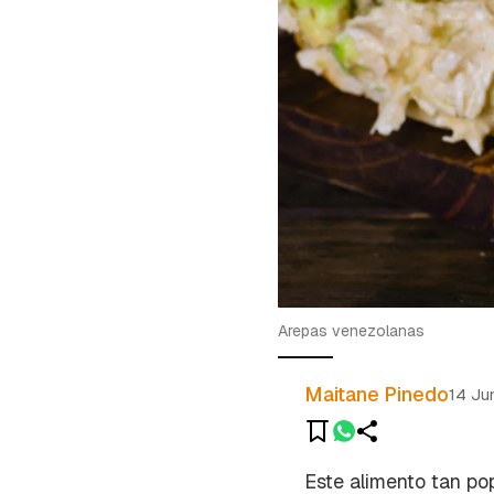
Arepas venezolanas
Maitane Pinedo
14 Ju
Este alimento tan po