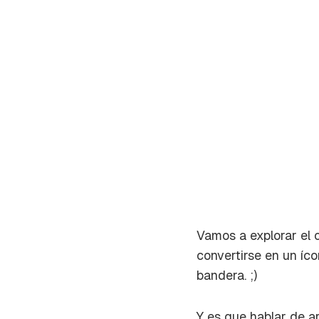
Vamos a explorar el 
convertirse en un íc
Gua
bandera. ;)
Para 
Y es que hablar de a