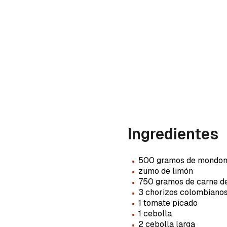
Ingredientes
·
500 gramos de mondongo
·
zumo de limón
·
750 gramos de carne d
·
3 chorizos colombiano
Gua
·
1 tomate picado
·
1 cebolla
Para 
·
2 cebolla larga