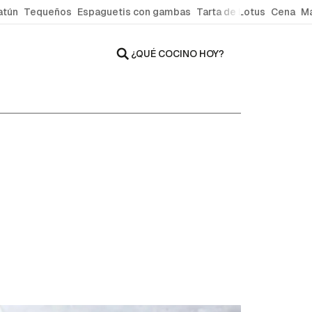
atún
Tequeños
Espaguetis con gambas
Tarta de Lotus
Cena
Ma
¿QUÉ COCINO HOY?