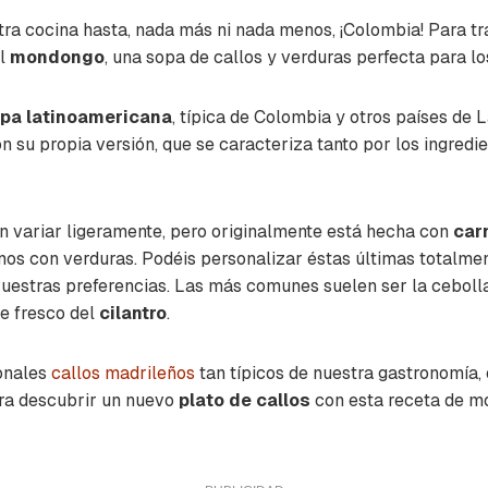
ra cocina hasta, nada más ni nada menos, ¡Colombia! Para tr
el
mondongo
, una sopa de callos y verduras perfecta para los
pa latinoamericana
, típica de Colombia y otros países de
n su propia versión, que se caracteriza tanto por los ingred
n variar ligeramente, pero originalmente está hecha con
car
os con verduras. Podéis personalizar éstas últimas totalmen
estras preferencias. Las más comunes suelen ser la cebolla, 
ue fresco del
cilantro
.
ionales
callos madrileños
tan típicos de nuestra gastronomía,
ara descubrir un nuevo
plato de callos
con esta receta de m