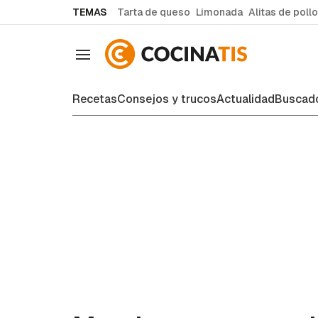
common.go-to-content
TEMAS
Tarta de queso
Limonada
Alitas de pollo
Navegación
Recetas
Consejos y trucos
Actualidad
Buscado
Recetas de cocina fáciles y case