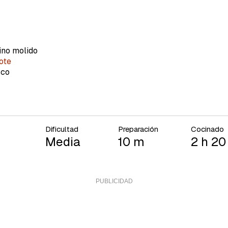
a de Cocinatis.
ACEPTAR
INICIAR SESIÓN
CANCELAR
ino molido
ote
sco
Dificultad
Preparación
Cocinado
Media
10 m
2 h 20