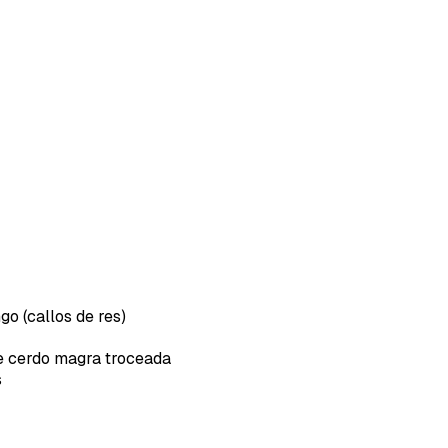
 (callos de res)
e cerdo magra troceada
s
rdar como favorito
Contenido enviado
poder guardar como favorito, primero has de iniciar sesión c
Gracias por suscribirte a nuestro boletín.