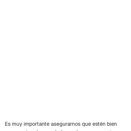
Guardar como favorito
Es muy importante asegurarnos que estén bien
Contenido enviado