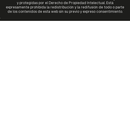
y protegidas por el Derecho de Propiedad Intelectual. Está
expresamente prohibida la redistribución y la redifusión de todo o parte
de los contenidos de esta web sin su previo y expreso consentimiento.