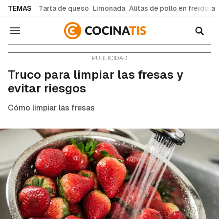
common.go-to-content
TEMAS
Tarta de queso
Limonada
Alitas de pollo en freidora
Navegación
Consejos y trucos
Truco para limpiar las fresas y
evitar riesgos
Cómo limpiar las fresas