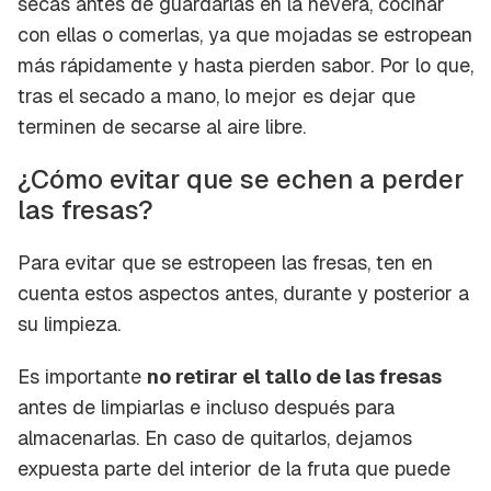
secas antes de guardarlas en la nevera, cocinar
Para poder guardar como favorito, primero has
Gracias por suscribirte a nuestro boletín.
con ellas o comerlas, ya que mojadas se estropean
de iniciar sesión con tu cuenta de Cocinatis.
más rápidamente y hasta pierden sabor. Por lo que,
ACEPTAR
tras el secado a mano, lo mejor es dejar que
INICIAR SESIÓN
CANCELAR
terminen de secarse al aire libre.
¿Cómo evitar que se echen a perder
las fresas?
Para evitar que se estropeen las fresas, ten en
cuenta estos aspectos antes, durante y posterior a
su limpieza.
Es importante
no retirar el tallo de las fresas
antes de limpiarlas e incluso después para
almacenarlas. En caso de quitarlos, dejamos
expuesta parte del interior de la fruta que puede