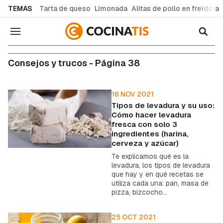
common.go-to-content
TEMAS
Tarta de queso
Limonada
Alitas de pollo en freidora
Navegación
Consejos y trucos - Página 38
16 NOV 2021
Tipos de levadura y su uso:
Cómo hacer levadura
fresca con solo 3
ingredientes (harina,
cerveza y azúcar)
Te explicamos qué es la
levadura, los tipos de levadura
que hay y en qué recetas se
utiliza cada una: pan, masa de
pizza, bizcocho...
25 OCT 2021