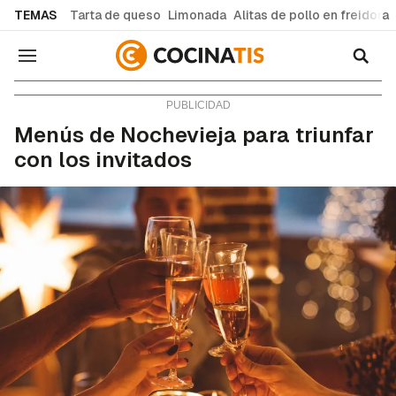
common.go-to-content
TEMAS
Tarta de queso
Limonada
Alitas de pollo en freidora
Navegación
Consejos y trucos
Menús de Nochevieja para triunfar
con los invitados