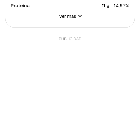
Proteína
11 g
14,67%
Ver más
Hidratos de carbono
14 g
5,09%
Azúcares
5 g
10%
Grasa total
12 g
15,35%
Grasa saturada
2 g
10,94%
Grasa polisaturada
1 g
9,09%
Grasa monosaturada
7 g
15,91%
Colesterol
20 mg
6,67%
Fibra
2 g
6,67%
Sal
1,92 g
38,4%
Sodio
766 g
38,3%
Calcio
32 mg
2,67%