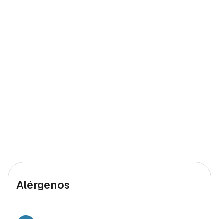
Yodo
11 mcg
7,33%
Hierro (hombres)
2 mg
20%
Hierro (mujeres)
2 mg
20%
Alérgenos