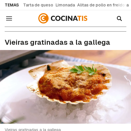
common.go-to-content
TEMAS
Tarta de queso
Limonada
Alitas de pollo en freidora
Navegación
Recetas de cocina fáciles y caseras
Vieiras gratinadas a la gallega
Vieiras gratinadas a la gallega