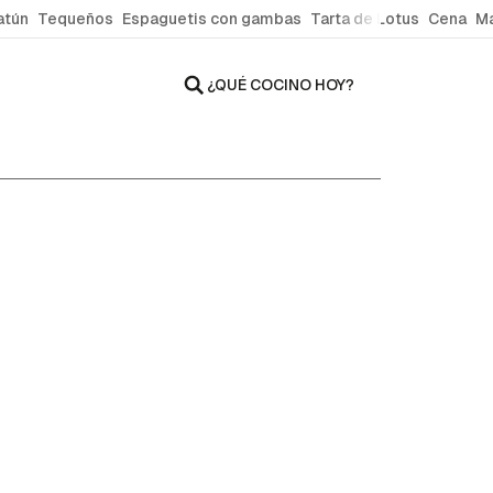
atún
Tequeños
Espaguetis con gambas
Tarta de Lotus
Cena
Ma
¿QUÉ COCINO HOY?