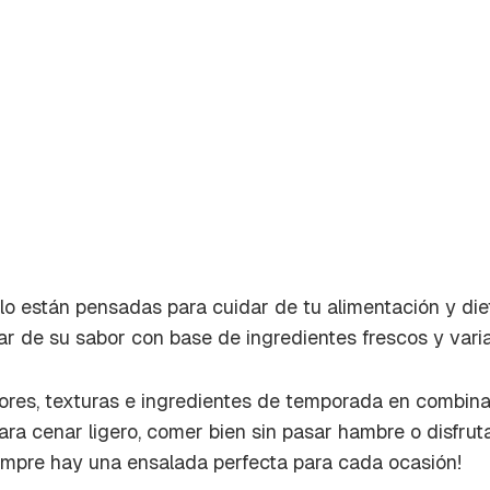
lo están pensadas para cuidar de tu alimentación y die
tar de su sabor con base de ingredientes frescos y vari
res, texturas e ingredientes de temporada en combina
rdar como favorito
ara cenar ligero, comer bien sin pasar hambre o disfrut
Contenido enviado
iempre hay una ensalada perfecta para cada ocasión!
poder guardar como favorito, primero has de iniciar sesión c
Gracias por suscribirte a nuestro boletín.