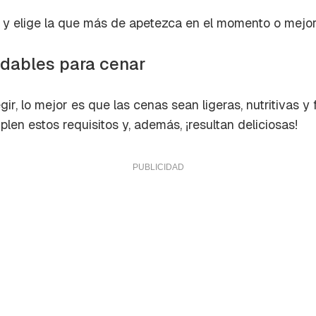
a de Cocinatis.
e y elige la que más de apetezca en el momento o mejor
ACEPTAR
INICIAR SESIÓN
CANCELAR
dables para cenar
r, lo mejor es que las cenas sean ligeras, nutritivas y f
en estos requisitos y, además, ¡resultan deliciosas!