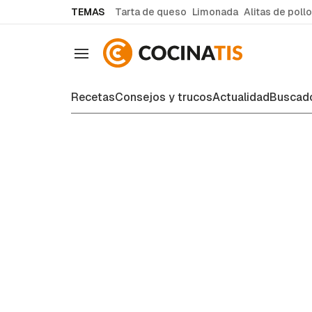
common.go-to-content
TEMAS
Tarta de queso
Limonada
Alitas de pollo
Navegación
Recetas
Consejos y trucos
Actualidad
Buscado
Consejos y trucos