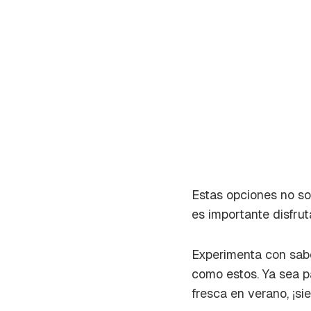
Estas opciones no so
es importante disfru
Experimenta con sabo
Gua
como estos. Ya sea p
fresca en verano, ¡s
Para 