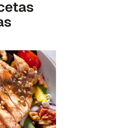
cetas
as