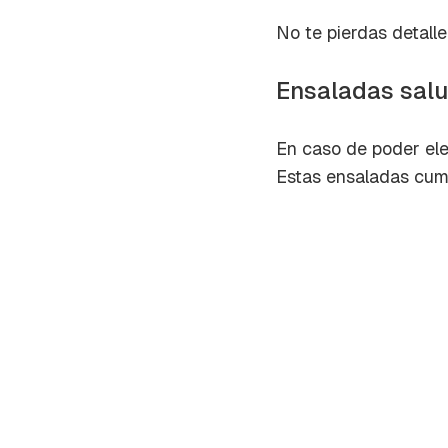
cuent
No te pierdas detall
Ensaladas salu
En caso de poder elegi
Estas ensaladas cumpl