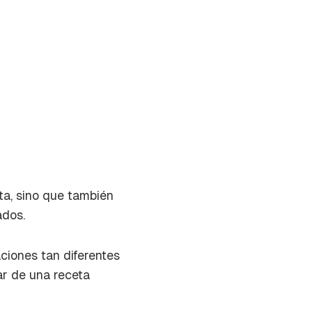
ta, sino que también
ados.
ciones tan diferentes
ar de una receta
on tu