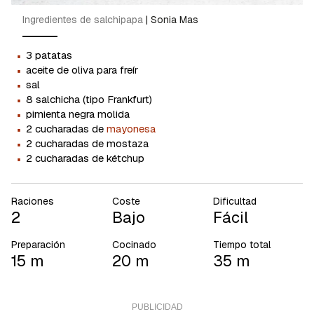
Ingredientes de salchipapa
|
Sonia Mas
·
3 patatas
·
aceite de oliva para freír
·
sal
·
8 salchicha (tipo Frankfurt)
·
pimienta negra molida
·
2 cucharadas de
mayonesa
·
2 cucharadas de mostaza
·
2 cucharadas de kétchup
Raciones
Coste
Dificultad
2
Bajo
Fácil
Preparación
Cocinado
Tiempo total
15 m
20 m
35 m