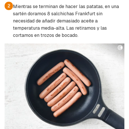
2
Mientras se terminan de hacer las patatas, en una
sartén doramos 8 salchichas Frankfurt sin
necesidad de añadir demasiado aceite a
temperatura media-alta. Las retiramos y las
cortamos en trozos de bocado.
Guardar como favorito
Contenido enviado
Para poder guardar como favorito, primero has
Gracias por suscribirte a nuestro boletín.
de iniciar sesión con tu cuenta de Cocinatis.
ACEPTAR
INICIAR SESIÓN
CANCELAR