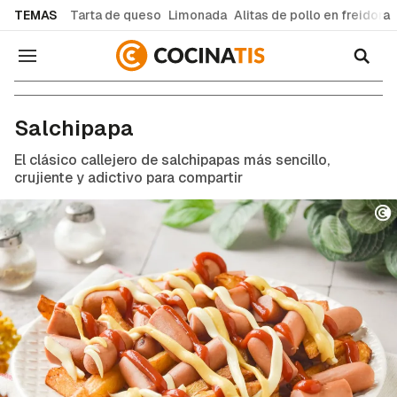
common.go-to-content
TEMAS
Tarta de queso
Limonada
Alitas de pollo en freidora
Navegación
Recetas de cocina fáciles y caseras
Salchipapa
El clásico callejero de salchipapas más sencillo,
crujiente y adictivo para compartir