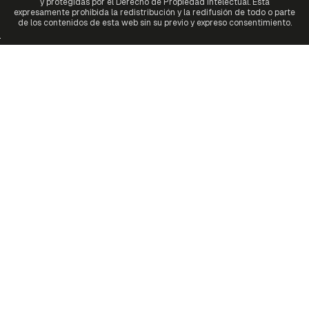
y protegidas por el Derecho de Propiedad Intelectual. Está
expresamente prohibida la redistribución y la redifusión de todo o parte
de los contenidos de esta web sin su previo y expreso consentimiento.