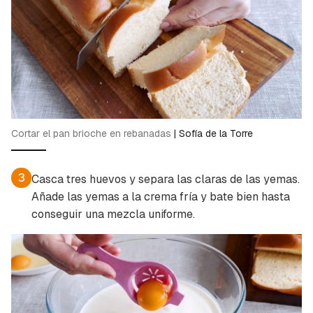
Guardar como favorito
Contenido enviado
Para poder guardar como favorito, primero has
Gracias por suscribirte a nuestro boletín.
de iniciar sesión con tu cuenta de Cocinatis.
ACEPTAR
INICIAR SESIÓN
CANCELAR
Cortar el pan brioche en rebanadas
|
Sofía de la Torre
3
Casca tres huevos y separa las claras de las yemas.
Añade las yemas a la crema fría y bate bien hasta
conseguir una mezcla uniforme.