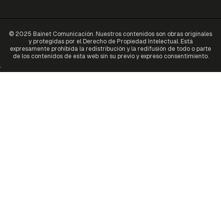
© 2025 Bainet Comunicación. Nuestros contenidos son obras originales
y protegidas por el Derecho de Propiedad Intelectual. Está
expresamente prohibida la redistribución y la redifusión de todo o parte
de los contenidos de esta web sin su previo y expreso consentimiento.