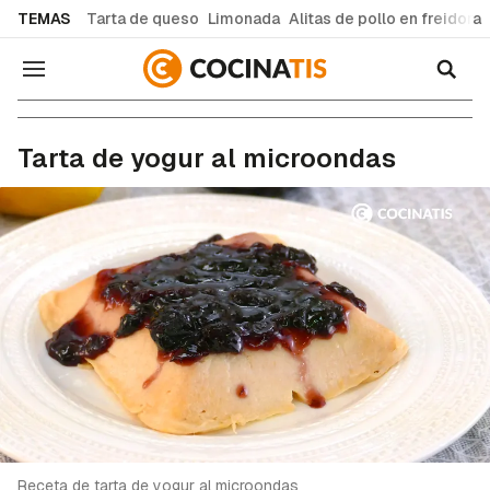
common.go-to-content
TEMAS
Tarta de queso
Limonada
Alitas de pollo en freidora
Navegación
Recetas de cocina fáciles y caseras
Tarta de yogur al microondas
Receta de tarta de yogur al microondas