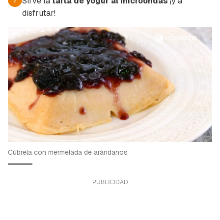
Sirve la
tarta de yogur al microondas
¡y a
disfrutar!
Cúbrela con mermelada de arándanos