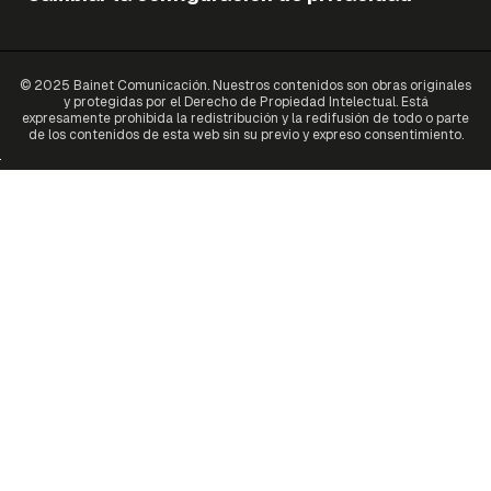
© 2025 Bainet Comunicación. Nuestros contenidos son obras originales
y protegidas por el Derecho de Propiedad Intelectual. Está
expresamente prohibida la redistribución y la redifusión de todo o parte
de los contenidos de esta web sin su previo y expreso consentimiento.