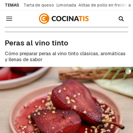
common.go-to-content
TEMAS
Tarta de queso
Limonada
Alitas de pollo en freidora
Navegación
Recetas de cocina fáciles y caseras
Peras al vino tinto
Cómo preparar peras al vino tinto clásicas, aromáticas
y llenas de sabor