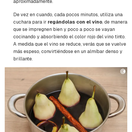
aproximadamente.
Guardar como favorito
Contenido enviado
De vez en cuando, cada pocos minutos, utiliza una
Para poder guardar como favorito, primero has
Gracias por suscribirte a nuestro boletín.
cuchara para ir
regándolas con el vino
, de manera
de iniciar sesión con tu cuenta de Cocinatis.
que se impregnen bien y poco a poco se vayan
ACEPTAR
cocinando y absorbiendo el color rojo del vino tinto.
INICIAR SESIÓN
CANCELAR
A medida que el vino se reduce, verás que se vuelve
más espeso, convirtiéndose en un almíbar denso y
brillante.