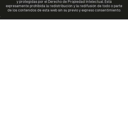
y protegidas por el Derecho de Propiedad Intelectual. Está
expresamente prohibida la redistribución y la redifusión de todo o parte
de los contenidos de esta web sin su previo y expreso consentimiento.