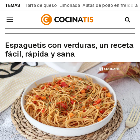
common.go-to-content
TEMAS
Tarta de queso
Limonada
Alitas de pollo en freidora
Navegación
Recetas de cocina fáciles y caseras
Espaguetis con verduras, un receta
fácil, rápida y sana