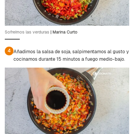
Sofreímos las verduras
|
Marina Curto
4
Añadimos la salsa de soja, salpimentamos al gusto y
Guardar como favorito
cocinamos durante 15 minutos a fuego medio-bajo.
Contenido enviado
Para poder guardar como favorito, primero has
Gracias por suscribirte a nuestro boletín.
de iniciar sesión con tu cuenta de Cocinatis.
ACEPTAR
INICIAR SESIÓN
CANCELAR