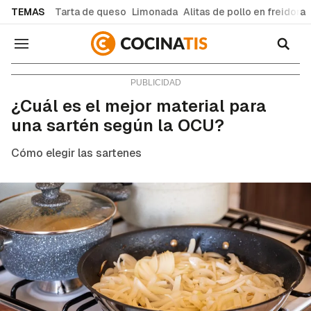
common.go-to-content
TEMAS
Tarta de queso
Limonada
Alitas de pollo en freidora
Navegación
Consejos y trucos
¿Cuál es el mejor material para
una sartén según la OCU?
Cómo elegir las sartenes