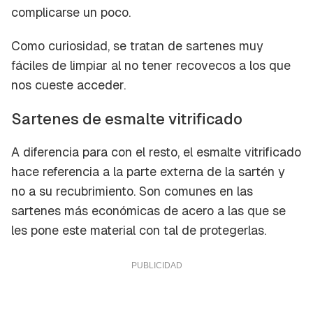
complicarse un poco.
Como curiosidad, se tratan de sartenes muy
fáciles de limpiar al no tener recovecos a los que
Guardar como favorito
Contenido enviado
nos cueste acceder.
Para poder guardar como favorito, primero has
Gracias por suscribirte a nuestro boletín.
Sartenes de esmalte vitrificado
de iniciar sesión con tu cuenta de Cocinatis.
ACEPTAR
A diferencia para con el resto, el esmalte vitrificado
INICIAR SESIÓN
CANCELAR
hace referencia a la parte externa de la sartén y
no a su recubrimiento. Son comunes en las
sartenes más económicas de acero a las que se
les pone este material con tal de protegerlas.