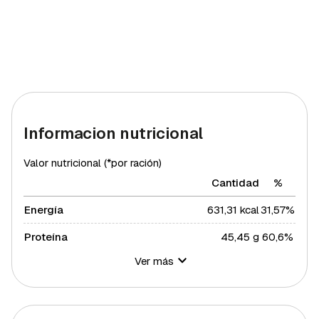
Informacion nutricional
Valor nutricional (*por ración)
Cantidad
%
Energía
631,31 kcal
31,57%
Proteína
45,45 g
60,6%
Ver más
Hidratos de carbono
94,19 g
34,25%
Azúcares
13,96 g
27,92%
Grasa total
43,74 g
55,98%