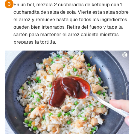
3
En un bol, mezcla 2 cucharadas de kétchup con 1
cucharadita de salsa de soja. Vierte esta salsa sobre
el arroz y remueve hasta que todos los ingredientes
queden bien integrados. Retira del fuego y tapa la
sartén para mantener el arroz caliente mientras
preparas la tortilla.
Guardar como favorito
Contenido enviado
Para poder guardar como favorito, primero has
Gracias por suscribirte a nuestro boletín.
de iniciar sesión con tu cuenta de Cocinatis.
ACEPTAR
INICIAR SESIÓN
CANCELAR