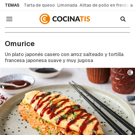
common.go-to-content
TEMAS
Tarta de queso
Limonada
Alitas de pollo en freidora
Navegación
Recetas de cocina fáciles y caseras
Omurice
Un plato japonés casero con arroz salteado y tortilla
francesa japonesa suave y muy jugosa