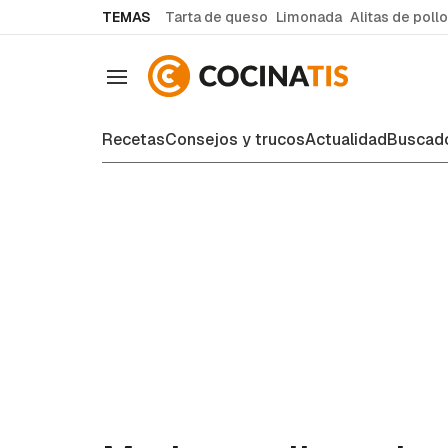
common.go-to-content
TEMAS
Tarta de queso
Limonada
Alitas de pollo
Navegación
Recetas
Consejos y trucos
Actualidad
Buscado
Recetas de cocina fáciles y case