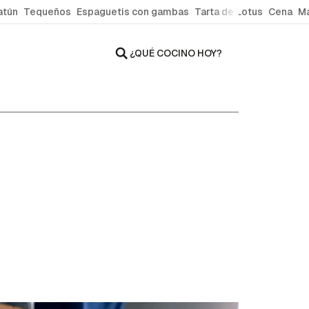
atún
Tequeños
Espaguetis con gambas
Tarta de Lotus
Cena
Ma
¿QUÉ COCINO HOY?