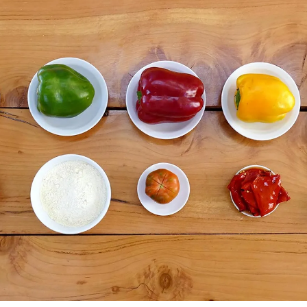
rdar como favorito
Contenido enviado
poder guardar como favorito, primero has de iniciar sesión c
Gracias por suscribirte a nuestro boletín.