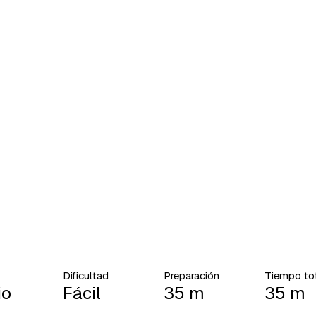
Dificultad
Preparación
Tiempo to
io
Fácil
35 m
35 m