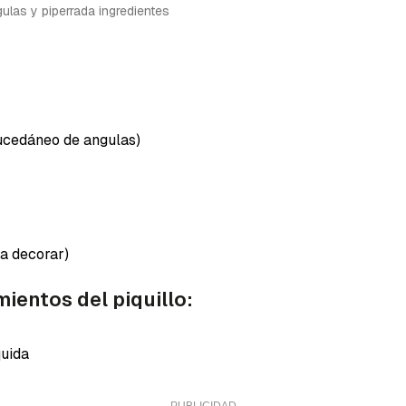
a de Cocinatis.
ulas y piperrada ingredientes
ACEPTAR
INICIAR SESIÓN
CANCELAR
ucedáneo de angulas)
ra decorar)
mientos del piquillo:
quida