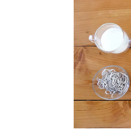
Gua
Para 