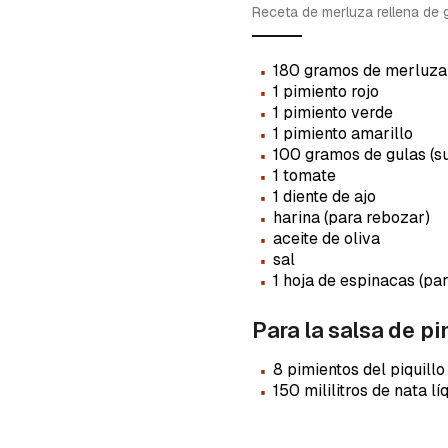
cuent
Receta de merluza rellena de g
·
180 gramos de merluza
·
1 pimiento rojo
·
1 pimiento verde
·
1 pimiento amarillo
·
100 gramos de gulas (s
·
1 tomate
·
1 diente de ajo
·
harina (para rebozar)
·
aceite de oliva
·
sal
·
1 hoja de espinacas (pa
Para la salsa de pi
·
8 pimientos del piquillo
·
150 mililitros de nata lí