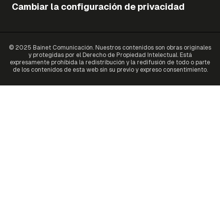
Cambiar la configuración de privacidad
© 2025 Bainet Comunicación. Nuestros contenidos son obras originales
y protegidas por el Derecho de Propiedad Intelectual. Está
expresamente prohibida la redistribución y la redifusión de todo o parte
de los contenidos de esta web sin su previo y expreso consentimiento.