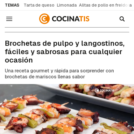
common.go-to-content
TEMAS
Tarta de queso
Limonada
Alitas de pollo en freidora
Navegación
Recetas de cocina fáciles y caseras
Brochetas de pulpo y langostinos,
fáciles y sabrosas para cualquier
ocasión
Una receta gourmet y rápida para sorprender con
brochetas de mariscos llenas sabor