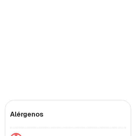
Hierro (hombres)
3,24 mg
32,4%
Hierro (mujeres)
3,24 mg
18%
Alérgenos