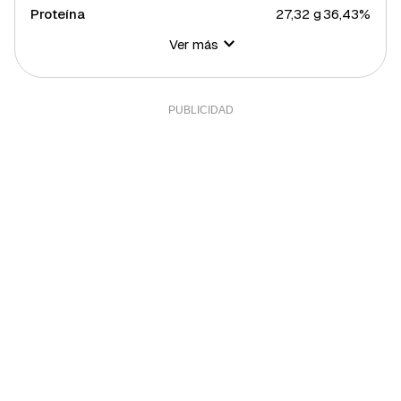
Proteína
27,32 g
36,43%
Ver más
Hidratos de carbono
1,71 g
0,62%
Azúcares
0,04 g
0,08%
Grasa total
11,91 g
15,24%
Grasa saturada
1,46 g
7,99%
Grasa polisaturada
1,08 g
9,82%
Grasa monosaturada
6,59 g
14,98%
Colesterol
135 mg
45%
Sal
2 g
40%
Sodio
0,01 g
0%
Calcio
218 mg
18,17%
Yodo
81 mcg
54%