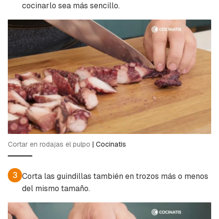
cocinarlo sea más sencillo.
Cortar en rodajas el pulpo
|
Cocinatis
3
Corta las guindillas también en trozos más o menos
Guardar como favorito
del mismo tamaño.
Contenido enviado
Para poder guardar como favorito, primero has
Gracias por suscribirte a nuestro boletín.