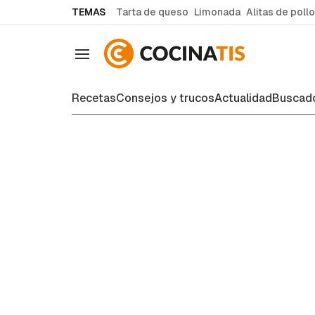
common.go-to-content
TEMAS
Tarta de queso
Limonada
Alitas de pollo
Navegación
Recetas
Consejos y trucos
Actualidad
Buscado
Consejos y trucos