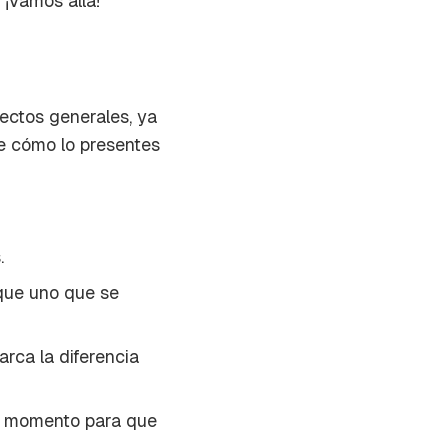
 ¡Vamos allá!
ectos generales, ya
de cómo lo presentes
.
que uno que se
arca la diferencia
imo momento para que