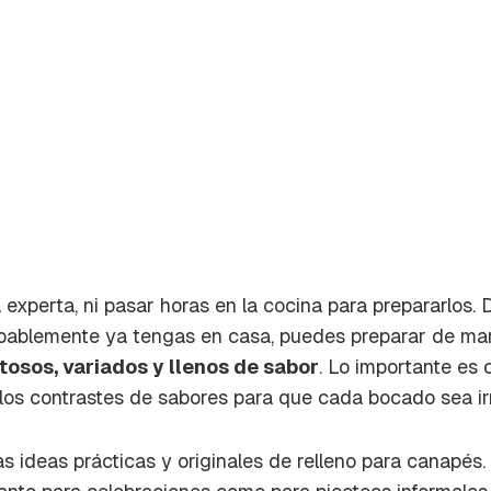
experta, ni pasar horas en la cocina para prepararlos.
obablemente ya tengas en casa, puedes preparar de ma
osos, variados y llenos de sabor
. Lo importante es 
los contrastes de sabores para que cada bocado sea irre
rdar como favorito
Contenido enviado
 ideas prácticas y originales de relleno para canapés. 
poder guardar como favorito, primero has de iniciar sesión c
Gracias por suscribirte a nuestro boletín.