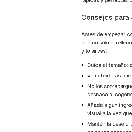
rápidas y perfectas t
cuent
Consejos para 
Antes de empezar con
que no sólo el relle
y lo sirvas.
Cuida el tamaño: 
Varía texturas: me
No los sobrecargu
deshace al cogerlo
Añade algún ingred
visual a la vez qu
Mantén la base cru