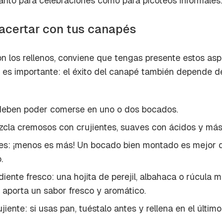
anto para celebraciones como para picoteos informales.
a de Cocinatis.
ACEPTAR
acertar con tus canapés
INICIAR SESIÓN
CANCELAR
 los rellenos, conviene que tengas presente estos asp
no es importante: el éxito del canapé también depende 
deben poder comerse en uno o dos bocados.
zcla cremosos con crujientes, suaves con ácidos y más
es: ¡menos es más! Un bocado bien montado es mejor 
.
iente fresco: una hojita de perejil, albahaca o rúcula m
e aporta un sabor fresco y aromático.
jiente: si usas pan, tuéstalo antes y rellena en el últ