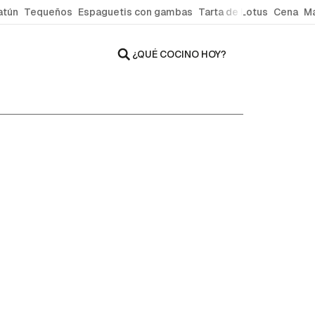
atún
Tequeños
Espaguetis con gambas
Tarta de Lotus
Cena
Ma
¿QUÉ COCINO HOY?