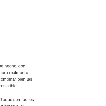
 De hecho, con
nera realmente
combinar bien las
sistible.
Todas son fáciles,
on tu