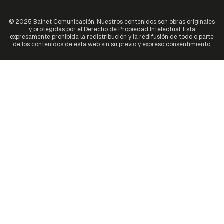
© 2025 Bainet Comunicación. Nuestros contenidos son obras originales
y protegidas por el Derecho de Propiedad Intelectual. Está
expresamente prohibida la redistribución y la redifusión de todo o parte
de los contenidos de esta web sin su previo y expreso consentimiento.