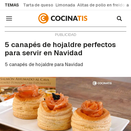
common.go-to-content
TEMAS
Tarta de queso
Limonada
Alitas de pollo en freidora
Navegación
Consejos y trucos
5 canapés de hojaldre perfectos
para servir en Navidad
5 canapés de hojaldre para Navidad