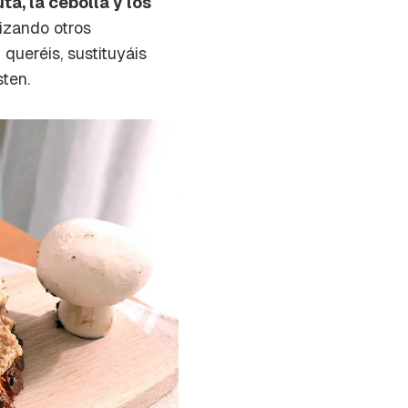
ta, la cebolla y los
lizando otros
 queréis, sustituyáis
ten.