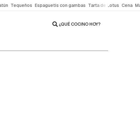
atún
Tequeños
Espaguetis con gambas
Tarta de Lotus
Cena
Ma
¿QUÉ COCINO HOY?