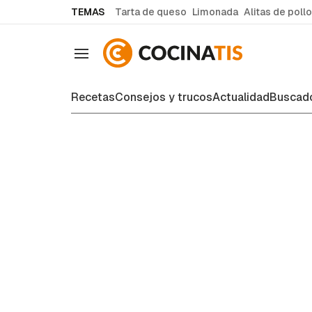
common.go-to-content
TEMAS
Tarta de queso
Limonada
Alitas de pollo
Navegación
Recetas
Consejos y trucos
Actualidad
Buscado
Consejos y trucos