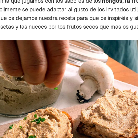
en la que jugamos con los sabores de los
hongos, la fru
a de Cocinatis.
ilmente se puede adaptar al gusto de los invitados uti
ACEPTAR
que os dejamos nuestra receta para que os inspiréis y si
INICIAR SESIÓN
CANCELAR
setas y las nueces por los frutos secos que más os gus