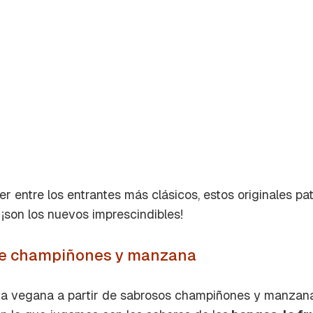
er entre los entrantes más clásicos, estos originales p
¡son los nuevos imprescindibles!
 de champiñones y manzana
rdar como favorito
Contenido enviado
a vegana a partir de sabrosos champiñones y manzana.
poder guardar como favorito, primero has de iniciar sesión c
Gracias por suscribirte a nuestro boletín.