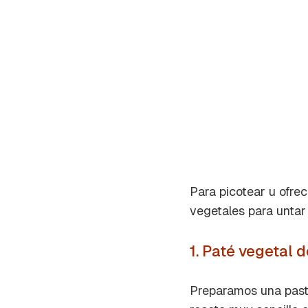
Para picotear u ofrec
vegetales para untar 
1. Paté vegetal
Gua
Preparamos una past
Para 