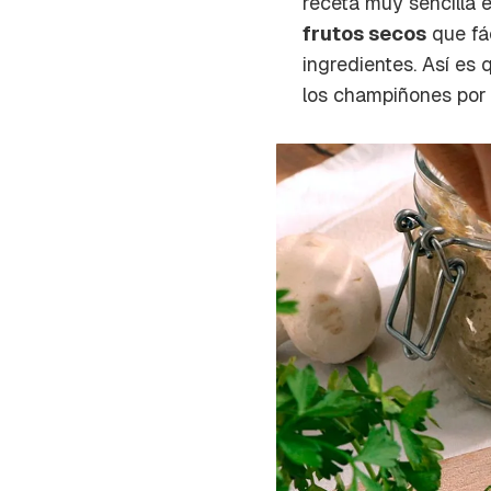
receta muy sencilla 
cuent
frutos secos
que fác
ingredientes. Así es 
los champiñones por 