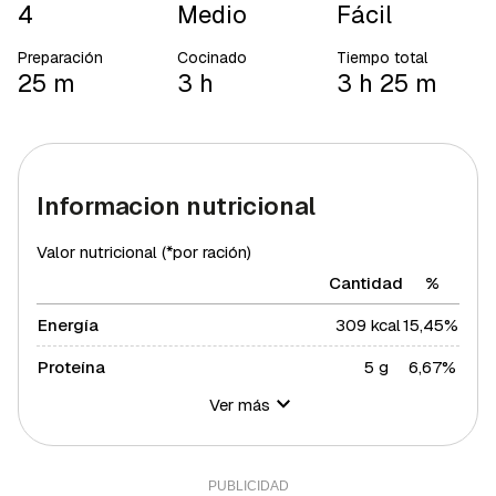
4
Medio
Fácil
Preparación
Cocinado
Tiempo total
25 m
3 h
3 h 25 m
Informacion nutricional
Valor nutricional (*por ración)
Cantidad
%
Energía
309 kcal
15,45%
Proteína
5 g
6,67%
Ver más
Hidratos de carbono
50 g
18,18%
Azúcares
50 g
100%
Grasa total
10 g
12,8%