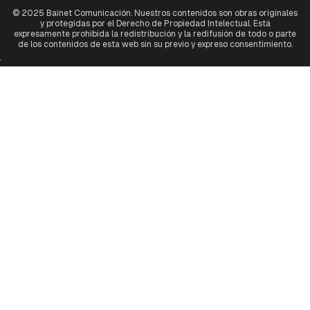
© 2025 Bainet Comunicación. Nuestros contenidos son obras originales
y protegidas por el Derecho de Propiedad Intelectual. Está
expresamente prohibida la redistribución y la redifusión de todo o parte
de los contenidos de esta web sin su previo y expreso consentimiento.