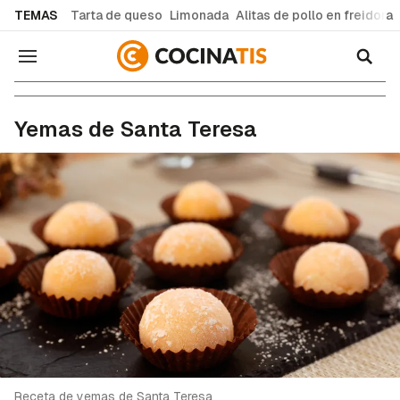
common.go-to-content
TEMAS
Tarta de queso
Limonada
Alitas de pollo en freidora
Navegación
Recetas de cocina fáciles y caseras
Yemas de Santa Teresa
Receta de yemas de Santa Teresa