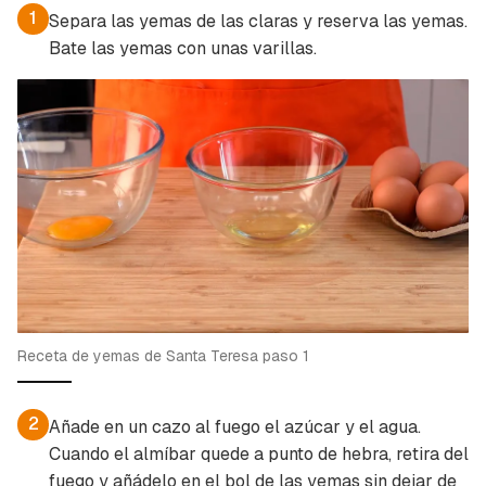
1
Separa las yemas de las claras y reserva las yemas.
Bate las yemas con unas varillas.
Guardar como favorito
Contenido enviado
Para poder guardar como favorito, primero has
Gracias por suscribirte a nuestro boletín.
de iniciar sesión con tu cuenta de Cocinatis.
ACEPTAR
INICIAR SESIÓN
CANCELAR
Receta de yemas de Santa Teresa paso 1
2
Añade en un cazo al fuego el azúcar y el agua.
Cuando el almíbar quede a punto de hebra, retira del
fuego y añádelo en el bol de las yemas sin dejar de