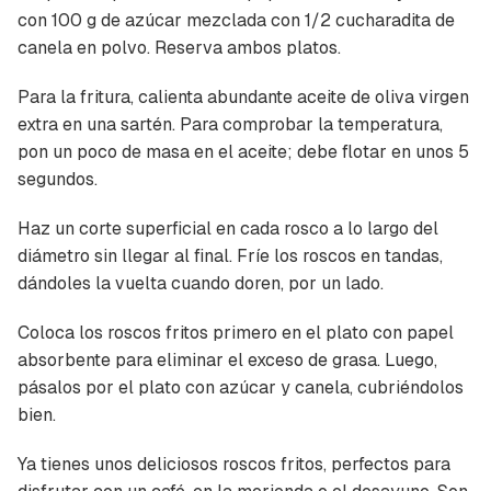
con 100 g de azúcar mezclada con 1/2 cucharadita de
canela en polvo. Reserva ambos platos.
Para la fritura, calienta abundante aceite de oliva virgen
extra en una sartén. Para comprobar la temperatura,
Guardar como favorito
pon un poco de masa en el aceite; debe flotar en unos 5
Contenido enviado
segundos.
Para poder guardar como favorito, primero has
Gracias por suscribirte a nuestro boletín.
de iniciar sesión con tu cuenta de Cocinatis.
Haz un corte superficial en cada rosco a lo largo del
diámetro sin llegar al final. Fríe los roscos en tandas,
ACEPTAR
INICIAR SESIÓN
CANCELAR
dándoles la vuelta cuando doren, por un lado.
Coloca los roscos fritos primero en el plato con papel
absorbente para eliminar el exceso de grasa. Luego,
pásalos por el plato con azúcar y canela, cubriéndolos
bien.
Ya tienes unos deliciosos roscos fritos, perfectos para