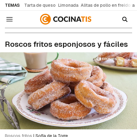
common.go-to-content
TEMAS
Tarta de queso
Limonada
Alitas de pollo en freidora
Navegación
Recetas de cocina fáciles y caseras
Roscos fritos esponjosos y fáciles
Roscos fritos
|
Sofía de la Torre