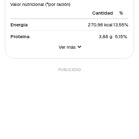
Valor nutricional (*por ración)
Cantidad
%
Energía
270,96 kcal
13,55%
Proteína
3,86 g
5,15%
Ver más
Hidratos de carbono
33,58 g
12,21%
Azúcares
10,49 g
20,98%
Grasa total
11,68 g
14,95%
Grasa saturada
1,56 g
8,53%
Grasa polisaturada
1,29 g
11,73%
Grasa monosaturada
6,79 g
15,43%
Colesterol
41 mg
13,67%
Fibra
1,05 g
3,5%