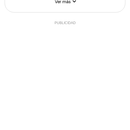
Ver más
Hidratos de carbono
9 g
3,27%
Azúcares
9 g
18%
Grasa total
9 g
11,51%
Grasa saturada
3 g
16,41%
Grasa polisaturada
1 g
9,09%
Grasa monosaturada
5 g
11,36%
Colesterol
15 mg
5%
Fibra
1 g
3,33%
Sal
0,8 g
16%
Sodio
319 g
15,95%
Calcio
18 mg
1,5%
Yodo
1 mcg
0,67%