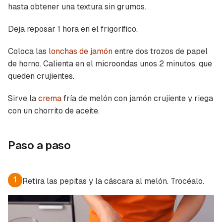
hasta obtener una textura sin grumos.
Deja reposar 1 hora en el frigorífico.
Coloca las
lonchas de jamón
entre dos trozos de papel
de horno. Calienta en el microondas unos 2 minutos, que
queden crujientes.
Guardar como favorito
Contenido enviado
Sirve la
crema
fría de melón con jamón crujiente y riega
Para poder guardar como favorito, primero has
con un chorrito de aceite.
Gracias por suscribirte a nuestro boletín.
de iniciar sesión con tu cuenta de Cocinatis.
ACEPTAR
INICIAR SESIÓN
CANCELAR
Paso a paso
1
Retira las pepitas y la cáscara al melón. Trocéalo.