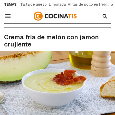
common.go-to-content
TEMAS
Tarta de queso
Limonada
Alitas de pollo en freidora
Navegación
Recetas de cocina fáciles y caseras
Crema fría de melón con jamón
crujiente