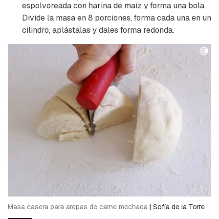
espolvoreada con harina de maíz y forma una bola.
Divide la masa en 8 porciones, forma cada una en un
cilindro, aplástalas y dales forma redonda.
Guardar como favorito
Contenido enviado
Para poder guardar como favorito, primero has
Gracias por suscribirte a nuestro boletín.
de iniciar sesión con tu cuenta de Cocinatis.
ACEPTAR
INICIAR SESIÓN
CANCELAR
Masa casera para arepas de carne mechada
|
Sofía de la Torre