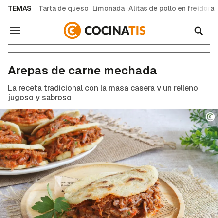
common.go-to-content
TEMAS
Tarta de queso
Limonada
Alitas de pollo en freidora
Navegación
Recetas de cocina fáciles y caseras
Arepas de carne mechada
La receta tradicional con la masa casera y un relleno
jugoso y sabroso