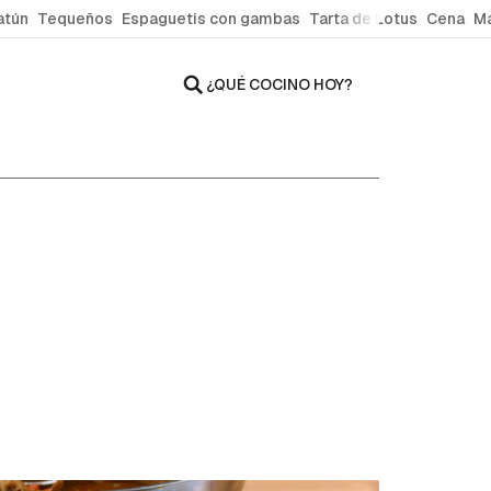
atún
Tequeños
Espaguetis con gambas
Tarta de Lotus
Cena
Ma
¿QUÉ COCINO HOY?