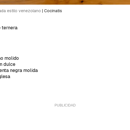
a de Cocinatis.
hada estilo venezolano
|
Cocinatis
ACEPTAR
INICIAR SESIÓN
CANCELAR
 ternera
no molido
n dulce
ienta negra molida
glesa