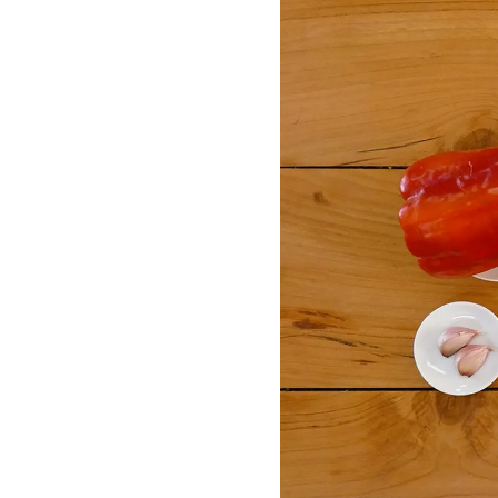
Gua
Para 