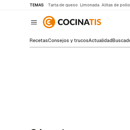
common.go-to-content
TEMAS
Tarta de queso
Limonada
Alitas de pollo
Navegación
Recetas
Consejos y trucos
Actualidad
Buscado
Recetas de cocina fáciles y case