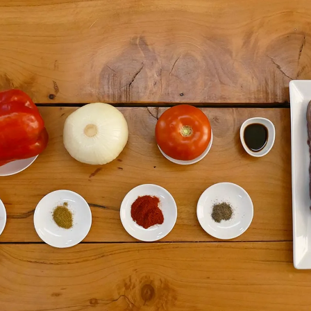
rdar como favorito
Contenido enviado
poder guardar como favorito, primero has de iniciar sesión c
Gracias por suscribirte a nuestro boletín.