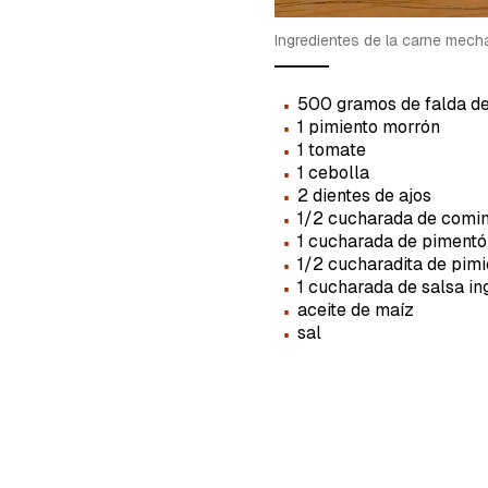
cuent
Ingredientes de la carne mec
·
500 gramos de falda de
·
1 pimiento morrón
·
1 tomate
·
1 cebolla
·
2 dientes de ajos
·
1/2 cucharada de comi
·
1 cucharada de pimentó
·
1/2 cucharadita de pim
·
1 cucharada de salsa in
·
aceite de maíz
·
sal