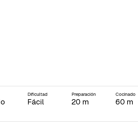
Dificultad
Preparación
Cocinado
io
Fácil
20 m
60 m