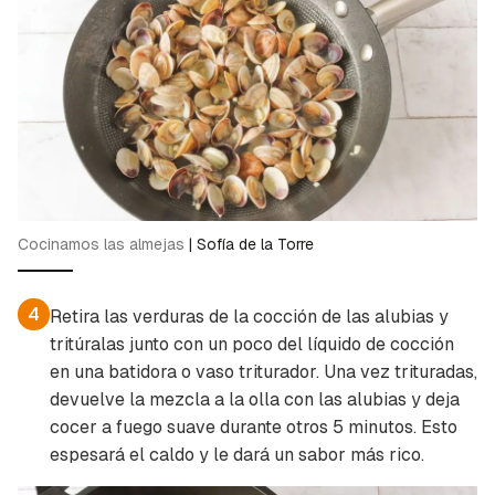
Guardar como favorito
Contenido enviado
Para poder guardar como favorito, primero has
Gracias por suscribirte a nuestro boletín.
de iniciar sesión con tu cuenta de Cocinatis.
ACEPTAR
INICIAR SESIÓN
CANCELAR
Cocinamos las almejas
|
Sofía de la Torre
4
Retira las verduras de la cocción de las alubias y
tritúralas junto con un poco del líquido de cocción
en una batidora o vaso triturador. Una vez trituradas,
devuelve la mezcla a la olla con las alubias y deja
cocer a fuego suave durante otros 5 minutos. Esto
espesará el caldo y le dará un sabor más rico.