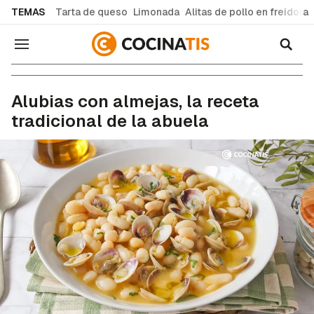
common.go-to-content
TEMAS
Tarta de queso
Limonada
Alitas de pollo en freidora
Navegación
Recetas de cocina fáciles y caseras
Alubias con almejas, la receta
tradicional de la abuela