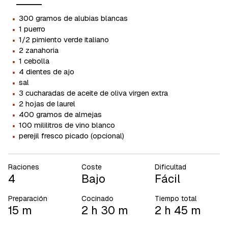
·
300 gramos de alubias blancas
·
1 puerro
·
1/2 pimiento verde italiano
·
2 zanahoria
·
1 cebolla
·
4 dientes de ajo
·
sal
·
3 cucharadas de aceite de oliva virgen extra
·
2 hojas de laurel
·
400 gramos de almejas
·
100 mililitros de vino blanco
·
perejil fresco picado (opcional)
Raciones
Coste
Dificultad
4
Bajo
Fácil
Preparación
Cocinado
Tiempo total
15 m
2 h 30 m
2 h 45 m