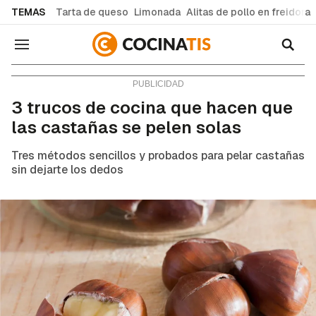
common.go-to-content
TEMAS
Tarta de queso
Limonada
Alitas de pollo en freidora
Navegación
Consejos y trucos
3 trucos de cocina que hacen que
las castañas se pelen solas
Tres métodos sencillos y probados para pelar castañas
sin dejarte los dedos