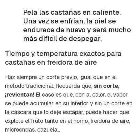
Pela las castañas en caliente.
Una vez se enfrían, la piel se
endurece de nuevo y será mucho
más difícil de despegar.
Guardar como favorito
Contenido enviado
Tiempo y temperatura exactos para
castañas en freidora de aire
Para poder guardar como favorito, primero has
Gracias por suscribirte a nuestro boletín.
de iniciar sesión con tu cuenta de Cocinatis.
Haz siempre un corte previo, igual que en el
ACEPTAR
método tradicional. Recuerda que,
sin corte,
INICIAR SESIÓN
CANCELAR
¡revientan!
El caso es que, con al calor, el vapor
se puede acumular en su interior y sin un corte en
la cáscara que lo deje escapar, puede hacer que
explote el fruto tanto en el horno, freidora de aire,
microondas, cazuela...