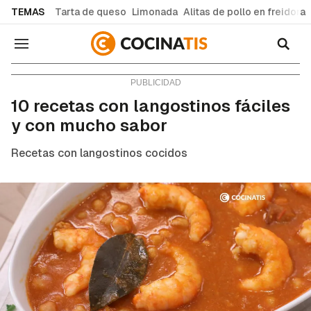
common.go-to-content
TEMAS
Tarta de queso
Limonada
Alitas de pollo en freidora
Navegación
Consejos y trucos
10 recetas con langostinos fáciles
y con mucho sabor
Recetas con langostinos cocidos