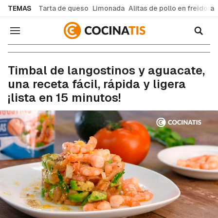
common.go-to-content
TEMAS
Tarta de queso
Limonada
Alitas de pollo en freidora
Navegación
Recetas de cocina fáciles y caseras
Timbal de langostinos y aguacate,
una receta fácil, rápida y ligera
¡lista en 15 minutos!