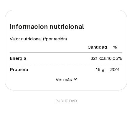
Informacion nutricional
Valor nutricional (*por ración)
Cantidad
%
Energía
321 kcal
16,05%
Proteína
15 g
20%
Ver más
Hidratos de carbono
12 g
4,36%
Azúcares
11 g
22%
Grasa total
23 g
29,42%
Grasa saturada
4 g
21,88%
Grasa polisaturada
3 g
27,27%