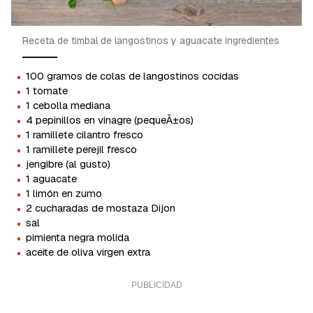
Receta de timbal de langostinos y aguacate ingredientes
·
100 gramos de colas de langostinos cocidas
·
1 tomate
·
1 cebolla mediana
·
4 pepinillos en vinagre (pequeÃ±os)
·
1 ramillete cilantro fresco
·
1 ramillete perejil fresco
·
jengibre (al gusto)
·
1 aguacate
·
1 limón en zumo
·
2 cucharadas de mostaza Dijon
·
sal
·
pimienta negra molida
·
aceite de oliva virgen extra