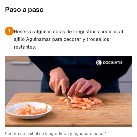
Paso a paso
1
Reserva algunas colas de langostinos cocidas al
ajillo Aguinamar para decorar y trocea los
restantes.
Guardar como favorito
Contenido enviado
Para poder guardar como favorito, primero has
Gracias por suscribirte a nuestro boletín.
de iniciar sesión con tu cuenta de Cocinatis.
ACEPTAR
INICIAR SESIÓN
CANCELAR
Receta de timbal de langostinos y aguacate paso 1