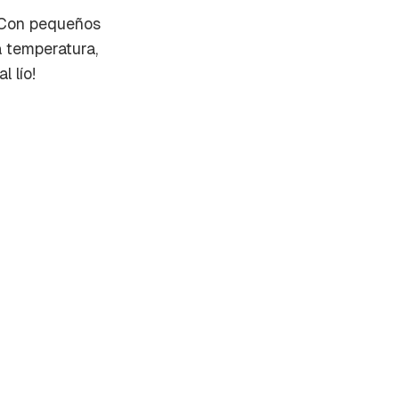
. Con pequeños
a temperatura,
 lío!