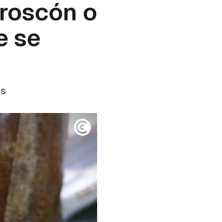
roscón o
e se
as