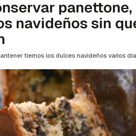
nservar panettone, 
s navideños sin qu
n
antener tiernos los dulces navideños varios dí