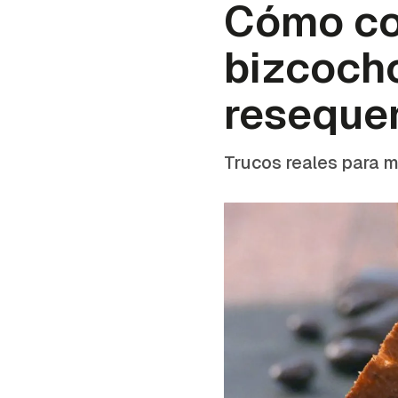
Cómo co
bizcocho
reseque
Trucos reales para m