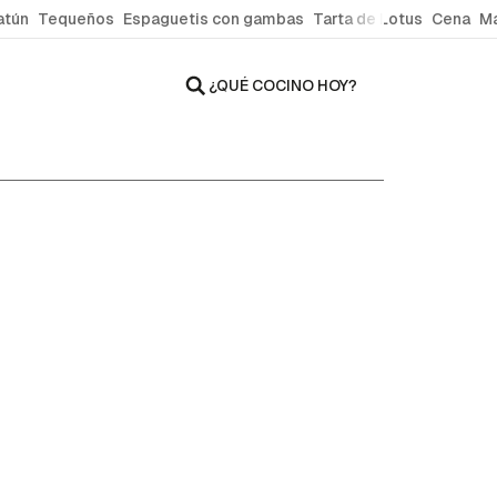
atún
Tequeños
Espaguetis con gambas
Tarta de Lotus
Cena
Ma
¿QUÉ COCINO HOY?