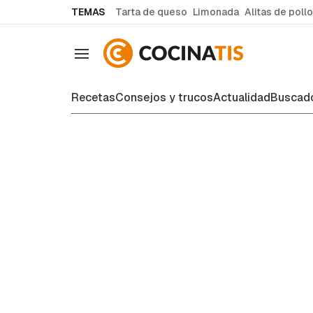
common.go-to-content
TEMAS
Tarta de queso
Limonada
Alitas de pollo
Navegación
Recetas
Consejos y trucos
Actualidad
Buscado
Consejos y trucos