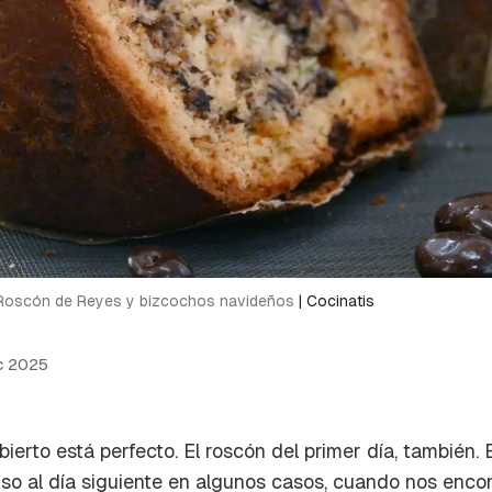
Roscón de Reyes y bizcochos navideños
|
Cocinatis
c 2025
bierto está perfecto. El roscón del primer día, también. 
uso al día siguiente en algunos casos, cuando nos enc