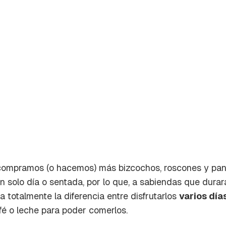
compramos (o hacemos) más bizcochos, roscones y pan
solo día o sentada, por lo que, a sabiendas que durar
rdar como favorito
 totalmente la diferencia entre disfrutarlos
varios día
Contenido enviado
é o leche para poder comerlos.
poder guardar como favorito, primero has de iniciar sesión c
Gracias por suscribirte a nuestro boletín.