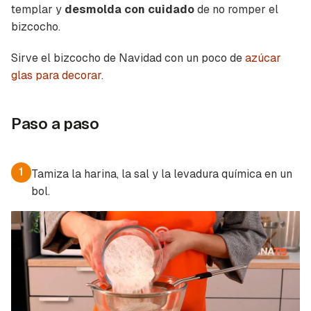
templar y
desmolda con cuidado
de no romper el
bizcocho.
Sirve el bizcocho de Navidad con un poco de
azúcar
Guardar como favorito
Contenido enviado
glas para decorar
.
Para poder guardar como favorito, primero has
Gracias por suscribirte a nuestro boletín.
de iniciar sesión con tu cuenta de Cocinatis.
Paso a paso
ACEPTAR
INICIAR SESIÓN
CANCELAR
1
Tamiza la harina, la sal y la levadura química en un
bol.