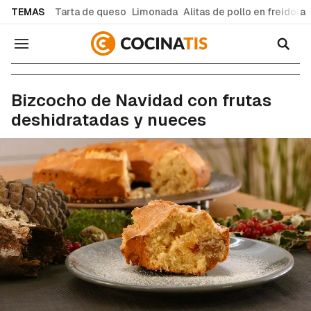
common.go-to-content
TEMAS
Tarta de queso
Limonada
Alitas de pollo en freidora
Navegación
Recetas de cocina fáciles y caseras
Bizcocho de Navidad con frutas
deshidratadas y nueces