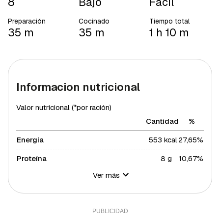
8
Bajo
Fácil
Preparación
Cocinado
Tiempo total
35 m
35 m
1 h 10 m
Informacion nutricional
Valor nutricional (*por ración)
Cantidad
%
Energía
553 kcal
27,65%
Proteína
8 g
10,67%
Ver más
Hidratos de carbono
68 g
24,73%
Azúcares
46 g
92%
Grasa total
26 g
33,26%