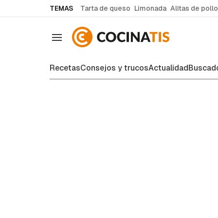
common.go-to-content
TEMAS
Tarta de queso
Limonada
Alitas de pollo
Navegación
Recetas
Consejos y trucos
Actualidad
Buscado
Consejos y trucos