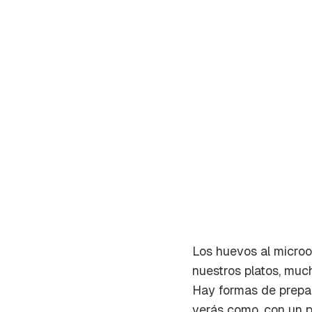
Los huevos al microo
Gua
nuestros platos, much
Hay formas de prepar
Para 
verás como, con un 