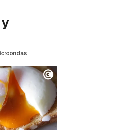
 y
microondas