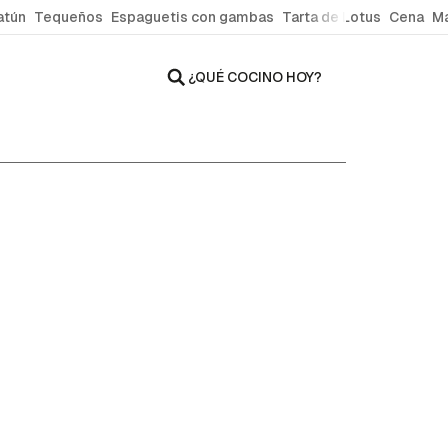
atún
Tequeños
Espaguetis con gambas
Tarta de Lotus
Cena
Ma
¿QUÉ COCINO HOY?