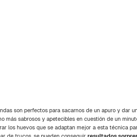
ndas son perfectos para sacarnos de un apuro y dar un
rdar como favorito
o más sabrosos y apetecibles en cuestión de un minuto (
Contenido enviado
ar los huevos que se adaptan mejor a esta técnica par
poder guardar como favorito, primero has de iniciar sesión c
Gracias por suscribirte a nuestro boletín.
par de trucos, se pueden conseguir
resultados sorpr