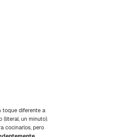
 toque diferente a
literal, un minuto).
a cocinarlos, pero
on tu
endentemente