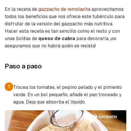
En la receta de
gazpacho de remolacha
aprovechamos
todos los beneficios que nos ofrece este tubérculo para
disfrutar de la versión del gazpacho más nutritiva.
Hacer esta receta es tan sencillo como el resto y con
unas bolitas de
queso de cabra
para decorarla, ¡os
aseguramos que no habrá quién se resista!
Paso a paso
1
Trocea los tomates, el pepino pelado y el pimiento
verde. En un bol pequeño, añade el pan troceado y
agua. Deja que absorba el líquido.
Guardar como favorito
Contenido enviado
Para poder guardar como favorito, primero has
Gracias por suscribirte a nuestro boletín.