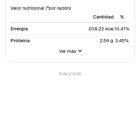
Valor nutricional (*por ración)
Cantidad
%
Energía
208,22 kcal
10,41%
Proteína
2,59 g
3,45%
Ver más
Hidratos de carbono
14,85 g
5,4%
Azúcares
7,88 g
15,76%
Grasa total
16,4 g
20,99%
Grasa saturada
2,12 g
11,6%
Grasa polisaturada
1,5 g
13,64%
Grasa monosaturada
9,5 g
21,59%
Colesterol
2,91 mg
0,97%
Fibra
3,76 g
12,53%