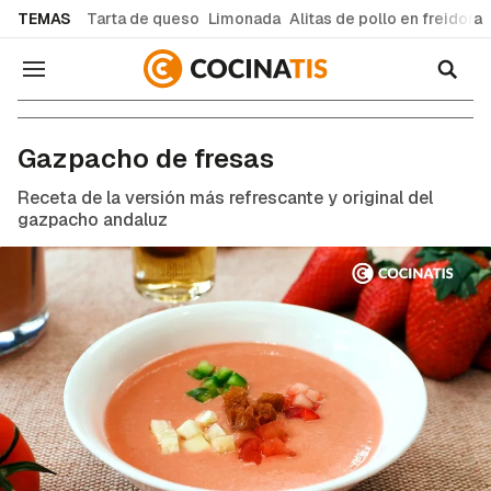
common.go-to-content
TEMAS
Tarta de queso
Limonada
Alitas de pollo en freidora
Navegación
Recetas de cocina fáciles y caseras
Gazpacho de fresas
Receta de la versión más refrescante y original del
gazpacho andaluz