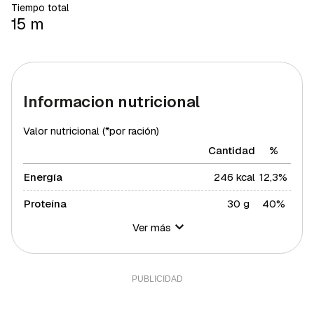
Tiempo total
15 m
Informacion nutricional
Valor nutricional (*por ración)
Cantidad
%
Energía
246 kcal
12,3%
Proteína
30 g
40%
Ver más
Hidratos de carbono
2 g
0,73%
Azúcares
1 g
2%
Grasa total
12 g
15,35%
Grasa saturada
2 g
10,94%