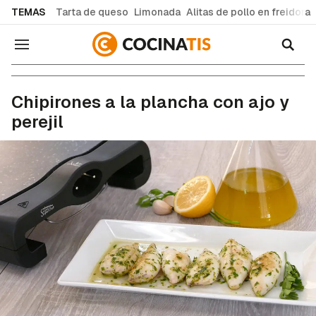
common.go-to-content
TEMAS
Tarta de queso
Limonada
Alitas de pollo en freidora
Navegación
Recetas de cocina fáciles y caseras
Chipirones a la plancha con ajo y
perejil