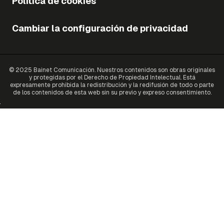
Política de cookies
Cambiar la configuración de privacidad
© 2025 Bainet Comunicación. Nuestros contenidos son obras originales
y protegidas por el Derecho de Propiedad Intelectual. Está
expresamente prohibida la redistribución y la redifusión de todo o parte
de los contenidos de esta web sin su previo y expreso consentimiento.