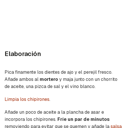
Elaboración
Pica finamente los dientes de ajo y el perejil fresco.
Guardar como favorito
Contenido enviado
Añade ambos al
mortero
y maja junto con un chorrito
de aceite, una pizca de sal y el vino blanco.
Para poder guardar como favorito, primero has
Gracias por suscribirte a nuestro boletín.
de iniciar sesión con tu cuenta de Cocinatis.
Limpia los chipirones
.
ACEPTAR
INICIAR SESIÓN
CANCELAR
Añade un poco de aceite a la plancha de asar e
incorpora los chipirones.
Fríe un par de minutos
removiendo para evitar que se quemen y añade la
salsa