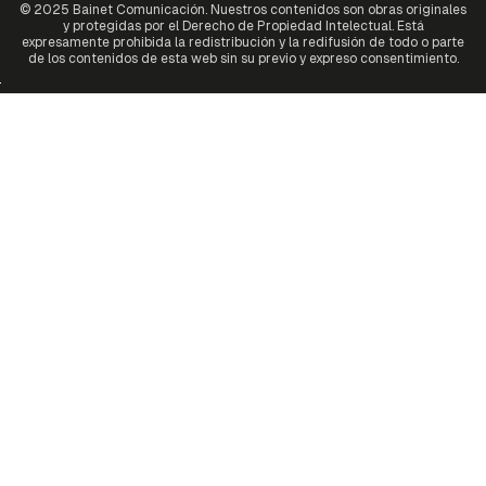
© 2025 Bainet Comunicación. Nuestros contenidos son obras originales
y protegidas por el Derecho de Propiedad Intelectual. Está
expresamente prohibida la redistribución y la redifusión de todo o parte
de los contenidos de esta web sin su previo y expreso consentimiento.