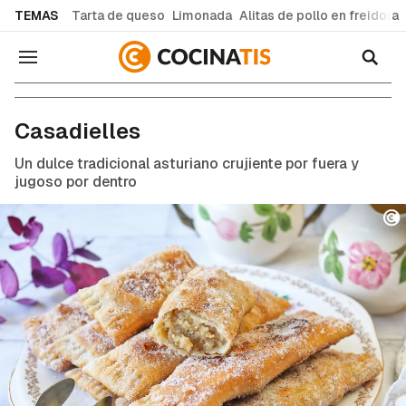
common.go-to-content
TEMAS
Tarta de queso
Limonada
Alitas de pollo en freidora
Navegación
Recetas de cocina fáciles y caseras
Casadielles
Un dulce tradicional asturiano crujiente por fuera y
jugoso por dentro