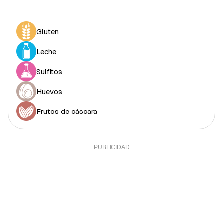
Grasa polisaturada
9,46 g
86%
Gluten
Grasa monosaturada
6,39 g
14,52%
Leche
Colesterol
58,5 mg
19,5%
Fibra
Sulfitos
2,4 g
8%
Sal
1,1 g
22%
Huevos
Sodio
0,53 g
0,02%
Frutos de cáscara
Calcio
51,25 mg
4,27%
Yodo
5,24 mcg
3,49%
Hierro (hombres)
1,71 mg
17,1%
Hierro (mujeres)
1,71 mg
9,5%