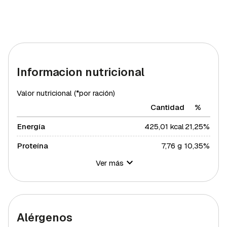
Informacion nutricional
Valor nutricional (*por ración)
Cantidad
%
Energía
425,01 kcal
21,25%
Proteína
7,76 g
10,35%
Ver más
Hidratos de carbono
44,01 g
16%
Azúcares
11,88 g
23,76%
Grasa total
23,64 g
30,25%
Alérgenos
Grasa saturada
6,39 g
34,98%