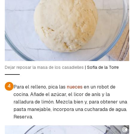
Guardar como favorito
Contenido enviado
Dejar reposar la masa de los casadielles
|
Sofía de la Torre
Para poder guardar como favorito, primero has
Gracias por suscribirte a nuestro boletín.
de iniciar sesión con tu cuenta de Cocinatis.
4
Para el relleno, pica las
nueces
en un robot de
ACEPTAR
cocina. Añade el azúcar, el licor de anís y la
INICIAR SESIÓN
CANCELAR
ralladura de limón. Mezcla bien y, para obtener una
pasta manejable, incorpora una cucharada de agua.
Reserva.