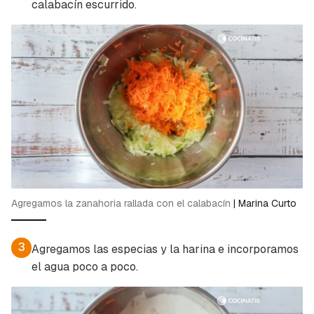
calabacín escurrido.
Guardar como favorito
Contenido enviado
Para poder guardar como favorito, primero has
Gracias por suscribirte a nuestro boletín.
de iniciar sesión con tu cuenta de Cocinatis.
ACEPTAR
INICIAR SESIÓN
CANCELAR
Agregamos la zanahoria rallada con el calabacín
|
Marina Curto
3
Agregamos las especias y la harina e incorporamos
el agua poco a poco.