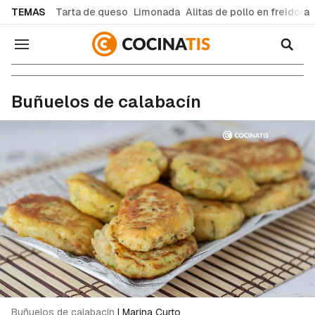
common.go-to-content
TEMAS
Tarta de queso
Limonada
Alitas de pollo en freidora
Navegación
Recetas de cocina fáciles y caseras
Buñuelos de calabacín
Buñuelos de calabacín
|
Marina Curto