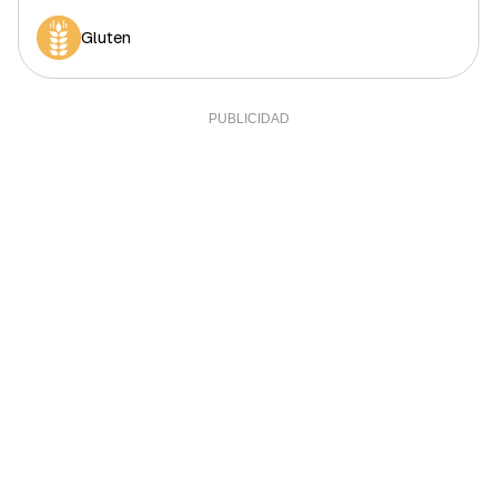
Gluten
Sal
1 g
20%
Sodio
0,05 g
0%
Calcio
64,5 mg
5,38%
Yodo
10 mcg
6,67%
Hierro (hombres)
1,7 mg
17%
Hierro (mujeres)
1,7 mg
9,44%