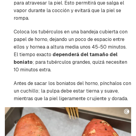
para atravesar la piel. Esto permitirá que salga el
Calcio
44 mg
3,67%
vapor durante la cocción y evitará que la piel se
Yodo
0 mcg
0%
rompa.
Hierro (hombres)
1,4 mg
14%
Coloca los tubérculos en una bandeja cubierta con
Hierro (mujeres)
1,4 mg
7,78%
papel de horno, dejando un poco de espacio entre
ellos y hornea a altura media unos 45-50 minutos.
El tiempo exacto
dependerá del tamaño del
boniato
; para tubérculos grandes, quizá necesiten
10 minutos extra.
Antes de sacar los boniatos del horno, pínchalos con
un cuchillo; la pulpa debe estar tierna y suave,
mientras que la piel ligeramente crujiente y dorada.