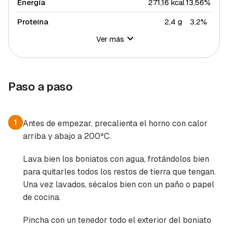
Energía
271,16 kcal
13,56%
Proteína
2,4 g
3,2%
Ver más
Hidratos de carbono
43 g
15,64%
Azúcares
11,9 g
23,8%
Grasa total
11,19 g
14,32%
Paso a paso
Grasa saturada
1,62 g
8,87%
Grasa polisaturada
1,36 g
12,36%
1
Antes de empezar, precalienta el horno con calor
arriba y abajo a 200ºC.
Grasa monosaturada
6,35 g
14,43%
Colesterol
0 mg
0%
Lava bien los boniatos con agua, frotándolos bien
para quitarles todos los restos de tierra que tengan.
Fibra
5 g
16,67%
Una vez lavados, sécalos bien con un paño o papel
Sal
0,8 g
16%
de cocina.
Sodio
0,04 g
0%
Pincha con un tenedor todo el exterior del boniato