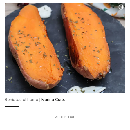
Guardar como favorito
Contenido enviado
Para poder guardar como favorito, primero has
Gracias por suscribirte a nuestro boletín.
de iniciar sesión con tu cuenta de Cocinatis.
ACEPTAR
INICIAR SESIÓN
CANCELAR
Boniatos al horno
|
Marina Curto