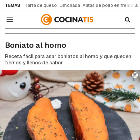
common.go-to-content
TEMAS
Tarta de queso
Limonada
Alitas de pollo en freidora
Navegación
Recetas de cocina fáciles y caseras
Boniato al horno
Receta fácil para asar boniatos al horno y que queden
tiernos y llenos de sabor