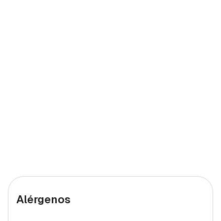
Calcio
61 mg
5,08%
Yodo
19 mcg
12,67%
Hierro (hombres)
1 mg
10%
Hierro (mujeres)
1 mg
5,56%
Alérgenos