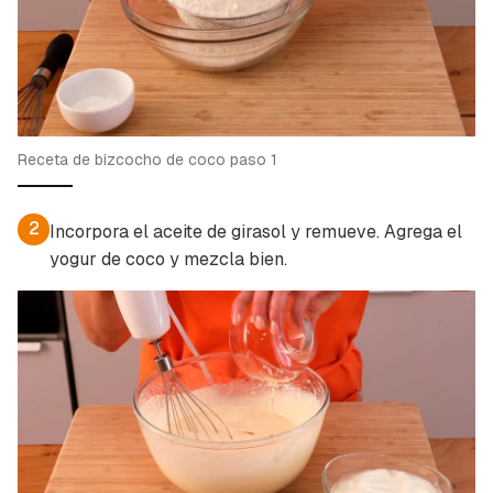
Guardar como favorito
Contenido enviado
Para poder guardar como favorito, primero has
Gracias por suscribirte a nuestro boletín.
de iniciar sesión con tu cuenta de Cocinatis.
ACEPTAR
INICIAR SESIÓN
CANCELAR
Receta de bizcocho de coco paso 1
2
Incorpora el aceite de girasol y remueve. Agrega el
yogur de coco y mezcla bien.