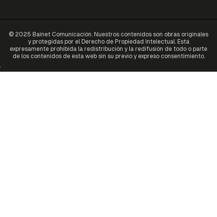
© 2025 Bainet Comunicación. Nuestros contenidos son obras originales
y protegidas por el Derecho de Propiedad Intelectual. Está
expresamente prohibida la redistribución y la redifusión de todo o parte
de los contenidos de esta web sin su previo y expreso consentimiento.