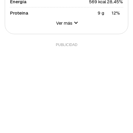
Energía
569 kcal
28,45%
Proteína
9 g
12%
Ver más
Hidratos de carbono
69 g
25,09%
Azúcares
39 g
78%
Grasa total
28 g
35,83%
Grasa saturada
12 g
65,68%
Grasa polisaturada
9 g
81,82%
Grasa monosaturada
5 g
11,36%
Colesterol
84 mg
28%
Fibra
5 g
16,67%
Sal
0,13 g
2,6%
Sodio
50 g
1,79%