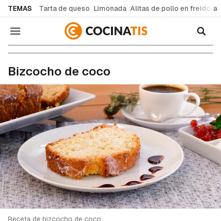
common.go-to-content
TEMAS
Tarta de queso
Limonada
Alitas de pollo en freidora
Navegación
Recetas de cocina fáciles y caseras
Bizcocho de coco
Receta de bizcocho de coco