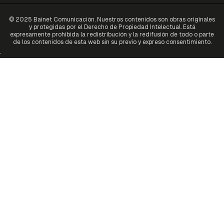
© 2025 Bainet Comunicación. Nuestros contenidos son obras originales
y protegidas por el Derecho de Propiedad Intelectual. Está
expresamente prohibida la redistribución y la redifusión de todo o parte
de los contenidos de esta web sin su previo y expreso consentimiento.