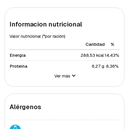
Informacion nutricional
Valor nutricional (*por ración)
Cantidad
%
Energía
288,53 kcal
14,43%
Proteína
6,27 g
8,36%
Ver más
Hidratos de carbono
42,71 g
15,53%
Azúcares
22 g
44%
Grasa total
14,35 g
18,36%
Alérgenos
Grasa saturada
4,6 g
25,18%
Grasa polisaturada
1,88 g
17,09%