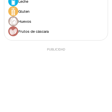
Leche
Grasa monosaturada
4,2 g
9,55%
Gluten
Colesterol
67,13 mg
22,38%
Fibra
Huevos
8,75 g
29,17%
Sal
0,5 g
10%
Frutos de cáscara
Sodio
0,02 g
0%
Calcio
59,57 mg
4,96%
Yodo
2,25 mcg
1,5%
Hierro (hombres)
0,81 mg
8,1%
Hierro (mujeres)
0,81 mg
4,5%