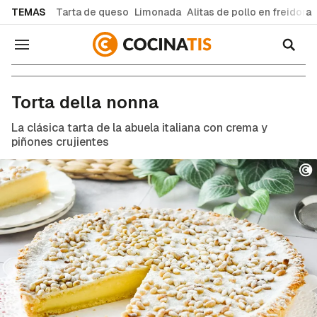
common.go-to-content
TEMAS
Tarta de queso
Limonada
Alitas de pollo en freidora
Navegación
Recetas de cocina fáciles y caseras
Torta della nonna
La clásica tarta de la abuela italiana con crema y
piñones crujientes