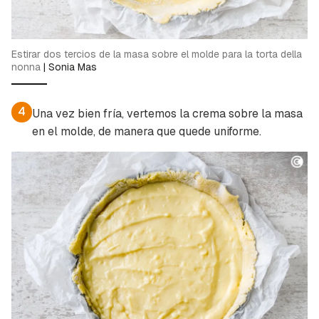
Contenido enviado
Para poder guardar como favorito, primero has
Gracias por suscribirte a nuestro boletín.
de iniciar sesión con tu cuenta de Cocinatis.
Estirar dos tercios de la masa sobre el molde para la torta della
nonna
|
Sonia Mas
ACEPTAR
INICIAR SESIÓN
CANCELAR
4
Una vez bien fría, vertemos la crema sobre la masa
en el molde, de manera que quede uniforme.